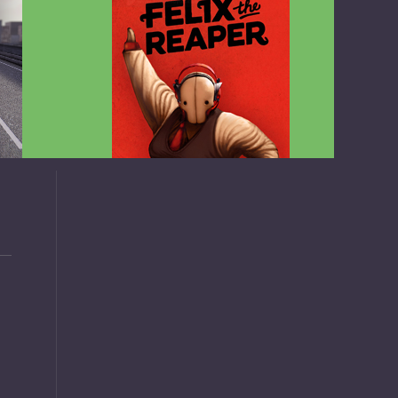
v1.4.2
Felix the Reaper v1.25 FULL APK