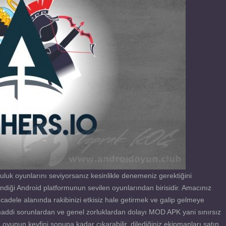
luk oyunlarını seviyorsanız kesinlikle denemeniz gerektiğini
iği Android platformunun sevilen oyunlarından birisidir. Amacınız
adele alanında rakibinizi etkisiz hale getirmek ve galip gelmeye
maddi sorunlardan ve genel zorluklardan dolayı MOD APK yani sınırsız
 oyunun keyfini sonuna kadar çıkarabilir, dilediğiniz ekipmanları satın