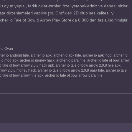
lu oyun yapısı, farklı oklar-zırhlar, özel yetenekleriniz ve dahası sizleri
 düzenlemeleri yapılmıştır. Grafikleri 2D olup ses kalitesi iyi
cher io Tale of Bow & Arrow Play Store’da 6.000’den fazla indirilmiştir.
oid Oyun
her io android hile
,
archer io apk
,
archer io apk hile
,
archer io apk mod
,
archer io
 io mod apk
,
archer io money hack
,
archer io para hile
,
archer io tale of bow arrow
io tale of bow arrow 2.0.8 hack apk
,
archer io tale of bow arrow 2.0.8 hile apk
,
 arrow 2.0.8 money hack
,
archer io tale of bow arrow 2.0.8 para hile
,
archer io tale
o tale of bow arrow hile apk
,
archer io tale of bow arrow para hile