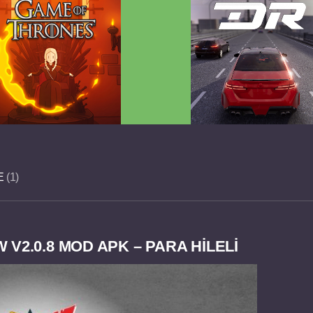
 Game of Thrones v2.0.81
Dream Road Multiplayer 
FULL APK
PARA HİLELİ APK
LE
1
V2.0.8 MOD APK – PARA HİLELİ