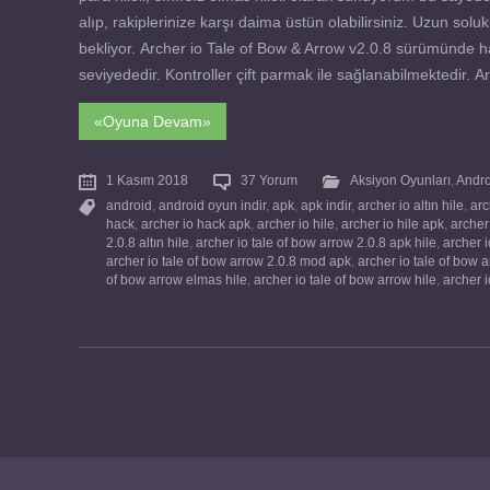
alıp, rakiplerinize karşı daima üstün olabilirsiniz. Uzun soluk
bekliyor. Archer io Tale of Bow & Arrow v2.0.8 sürümünde hata
seviyededir. Kontroller çift parmak ile sağlanabilmektedir. Ar
«Oyuna Devam»
1 Kasım 2018
37 Yorum
Aksiyon Oyunları
,
Andr
android
,
android oyun indir
,
apk
,
apk indir
,
archer io altın hile
,
arc
hack
,
archer io hack apk
,
archer io hile
,
archer io hile apk
,
archer
2.0.8 altın hile
,
archer io tale of bow arrow 2.0.8 apk hile
,
archer 
archer io tale of bow arrow 2.0.8 mod apk
,
archer io tale of bow
of bow arrow elmas hile
,
archer io tale of bow arrow hile
,
archer i