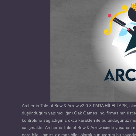
Archer io Tale of Bow & Arrow v2.0.8 PARA HİLELİ APK, okçu
düşündüğüm yapımcılığını Oak Games Inc. firmasının üstlend
kontrolünü sağladığınız okçu karakteri ile bulunduğunuz müc
çalışmaktır. Archer io Tale of Bow & Arrow içinde yaşanan 
para hileli, sınırsız elmas hileli olarak sunuyorum bu sayede