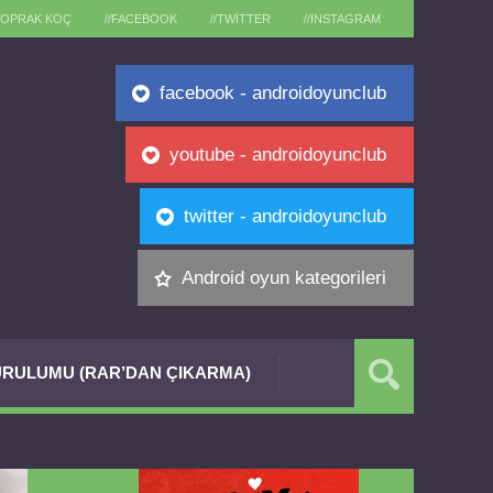
TOPRAK KOÇ
//FACEBOOK
//TWITTER
//INSTAGRAM
facebook - androidoyunclub
youtube - androidoyunclub
twitter - androidoyunclub
Android oyun kategorileri
RULUMU (RAR’DAN ÇIKARMA)