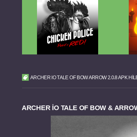
Chicken Police Paint it RED v1.0.8
Reigns
FULL APK
ARCHER IO TALE OF BOW ARROW 2.0.8 APK HI
ARCHER IO TALE OF BOW & ARROW 