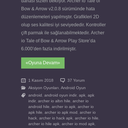
dahası sizleri bekliyor. Archer io Tale of
Bow & Arrow v2.0.8 sürümünde hata
düzenlemeleri yapılmıştır. Grafikleri 2D
olup ses kalitesi iyi seviyededir. Kontroller
çift parmak ile sağlanabilmektedir. Archer
io Tale of Bow & Arrow Play Store’da
6.000’den fazla indirilmiştir.
«Oyuna Devam»
1 Kasım 2018
37 Yorum
Aksiyon Oyunları
,
Android Oyun
android
,
android oyun indir
,
apk
,
apk
indir
,
archer io altın hile
,
archer io
android hile
,
archer io apk
,
archer io
apk hile
,
archer io apk mod
,
archer io
hack
,
archer io hack apk
,
archer io hile
,
archer io hile apk
,
archer io mod apk
,