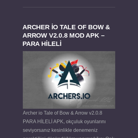
ARCHER IO TALE OF BOW &
ARROW V2.0.8 MOD APK –
Dream Road Multiplayer v1.4.2 PARA HİLELİ
Felix the Reaper v1.25 FULL APK
PARA HİLELİ
APK
Archer io Tale of Bow & Arrow v2.0.8
PARA HİLELİ APK, okçuluk oyunlarını
seviyorsanız kesinlikle denemeniz