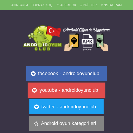
ANA SAYFA
TOPRAK KOÇ
//FACEBOOK
//TWITTER
//INSTAGRAM
facebook - androidoyunclub
youtube - androidoyunclub
twitter - androidoyunclub
Android oyun kategorileri