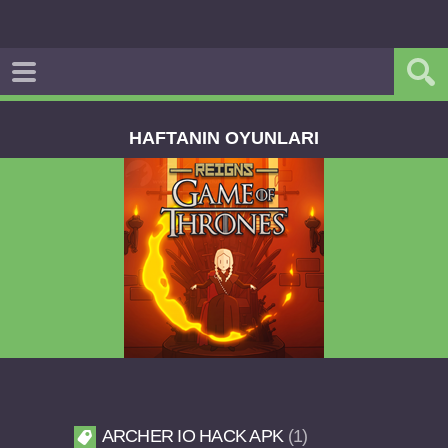
HAFTANIN OYUNLARI
Reigns Game of Thrones v2.0.81 FULL APK
ARCHER IO HACK APK
1