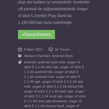
olup ses kalitesi iyi seviyededir. Kontroller
çift parmak ile sağlanabilmektedir. Anger
of stick 5 Zombie Play Store’da
1.190.000’dan fazla indirilmiştir.
«Oyuna Devam»
8 Mart 2021
34 Yorum
Aksiyon Oyunları
,
Android Oyun
android
,
android oyun indir
,
anger of
stick 5 1.1.44 altın hile
,
anger of stick 5
1.1.44 android hile
,
anger of stick 5
1.1.44 android mod
,
anger of stick 5
1.1.44 apk
,
anger of stick 5 1.1.44 apk
indir
,
anger of stick 5 1.1.44 elmas hile
,
anger of stick 5 1.1.44 hack apk
,
anger
of stick 5 1.1.44 mod apk
,
anger of stick
5 1.1.44 mod apk download
,
anger of
stick 5 1.1.44 money hack
,
anger of