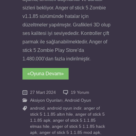
sizleri bekliyor. Anger of stick 5 Zombie
v1.1.85 sürümünde hatalar için
düzeltmeler yapılmıştır. Grafikleri 3D olup
ses kalitesi iyi seviyededir. Kontroller çift
parmak ile sağlanabilmektedir. Anger of
stick 5 Zombie Play Store’da
1.480.000’dan fazla indirilmiştir.
«Oyuna Devam»
27 Mart 2024
19 Yorum
Aksiyon Oyunları
,
Android Oyun
android
,
android oyun indir
,
anger of
stick 5 1.1.85 altın hile
,
anger of stick 5
1.1.85 apk
,
anger of stick 5 1.1.85
elmas hile
,
anger of stick 5 1.1.85 hack
apk
,
anger of stick 5 1.1.85 mod apk
,