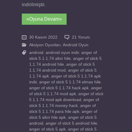
indirilmiştir.
«Oyuna Devam»
30 Kasım 2022
21 Yorum
Aksiyon Oyunları
,
Android Oyun
android
,
android oyun indir
,
anger of
stick 5 1.1.74 altın hile
,
anger of stick 5
1.1.74 android hile
,
anger of stick 5
1.1.74 android mod
,
anger of stick 5
1.1.74 apk
,
anger of stick 5 1.1.74 apk
indir
,
anger of stick 5 1.1.74 elmas hile
,
anger of stick 5 1.1.74 hack apk
,
anger
of stick 5 1.1.74 mod apk
,
anger of stick
5 1.1.74 mod apk download
,
anger of
stick 5 1.1.74 money hack
,
anger of
stick 5 1.1.74 para hile apk
,
anger of
stick 5 altın hile apk
,
anger of stick 5
android
,
anger of stick 5 android hile
,
anger of stick 5 apk
,
anger of stick 5