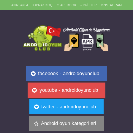
ANA SAYFA
TOPRAK KOÇ
//FACEBOOK
//TWITTER
//INSTAGRAM
facebook - androidoyunclub
youtube - androidoyunclub
twitter - androidoyunclub
Android oyun kategorileri