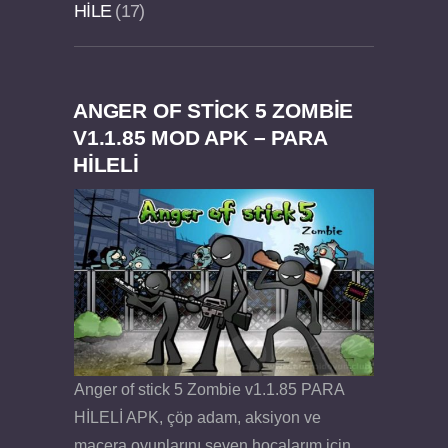
HILE
17
ANGER OF STICK 5 ZOMBIE
Felix the Reaper v1.25 FULL APK
V1.1.85 MOD APK – PARA
HİLELİ
Anger of stick 5 Zombie v1.1.85 PARA
HİLELİ APK, çöp adam, aksiyon ve
macera oyunlarını seven hocalarım için