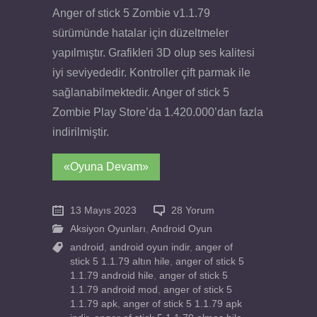
Anger of stick 5 Zombie v1.1.79
sürümünde hatalar için düzeltmeler
yapılmıştır. Grafikleri 3D olup ses kalitesi
iyi seviyededir. Kontroller çift parmak ile
sağlanabilmektedir. Anger of stick 5
Zombie Play Store’da 1.420.000’dan fazla
indirilmiştir.
«Oyuna Devam»
13 Mayıs 2023
28 Yorum
Aksiyon Oyunları
,
Android Oyun
android
,
android oyun indir
,
anger of
stick 5 1.1.79 altın hile
,
anger of stick 5
1.1.79 android hile
,
anger of stick 5
1.1.79 android mod
,
anger of stick 5
1.1.79 apk
,
anger of stick 5 1.1.79 apk