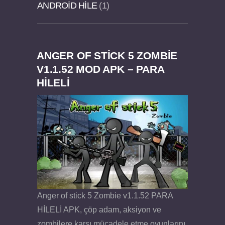
ANDROID HILE
1
ANGER OF STICK 5 ZOMBIE
Dream Road Multiplayer v1.4.2 PARA HİLELİ
Felix the Reaper v1.25 FULL APK
V1.1.52 MOD APK – PARA
HİLELİ
APK
Anger of stick 5 Zombie v1.1.52 PARA
HİLELİ APK, çöp adam, aksiyon ve
zombilere karşı mücadele etme oyunlarını