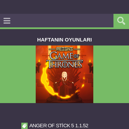
HAFTANIN OYUNLARI
Reigns Game of Thrones v2.0.81 FULL APK
ANGER OF STICK 5 1.1.52