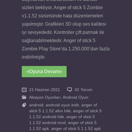
sizleri bekliyor. Anger of stick 5 Zombie
v1.1.52 sürümünde hata düzenlemeleri
yapılmıştır. Grafikleri 3D olup ses kalitesi
iyi seviyededir. Kontroller çift parmak ile
sağlanabilmektedir. Anger of stick 5
Zombie Play Store’da 1.250.000’dan fazla
indirilmiştir.
«Oyuna Devam»
21 Haziran 2021
42 Yorum
Aksiyon Oyunları
,
Android Oyun
android
,
android oyun indir
,
anger of
stick 5 1.1.52 altın hile
,
anger of stick 5
1.1.52 android hile
,
anger of stick 5
1.1.52 android mod
,
anger of stick 5
1.1.52 apk
,
anger of stick 5 1.1.52 apk