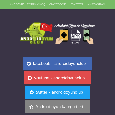
ANA SAYFA
TOPRAK KOÇ
//FACEBOOK
//TWITTER
//INSTAGRAM
facebook - androidoyunclub
youtube - androidoyunclub
twitter - androidoyunclub
Android oyun kategorileri