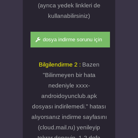
(ayrıca yedek linkleri de
kullanabilirsiniz)
dosya indirme sorunu için
Bilgilendirme 2 :
Bazen
"Bilinmeyen bir hata
nedeniyle xxxx-
androidoyunclub.apk
dosyası indirilemedi." hatası
alıyorsanız indirme sayfasını
(cloud.mail.ru) yenileyip
tekrar deneyin, 1-2 defa