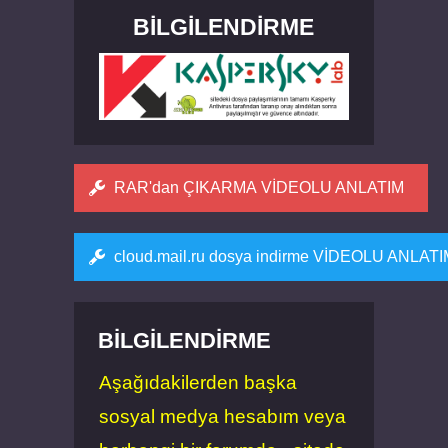
BILGILENDIRME
RAR'dan ÇIKARMA VİDEOLU ANLATIM
cloud.mail.ru dosya indirme VİDEOLU ANLAT
BILGILENDIRME
Aşağıdakilerden başka
sosyal medya hesabım veya