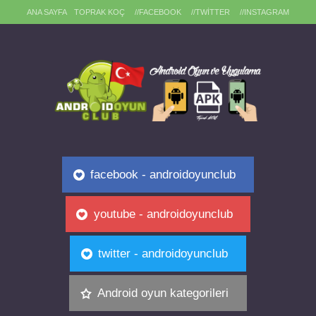
ANA SAYFA
TOPRAK KOÇ
//FACEBOOK
//TWITTER
//INSTAGRAM
facebook - androidoyunclub
youtube - androidoyunclub
twitter - androidoyunclub
Android oyun kategorileri