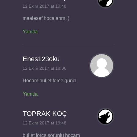
12 Ekim 2017 at 19:48
maalesef hocalarım :(
Yanıtla
Enes123oku
12 Ekim 2017 at 19:36
Hocam bul et force guncl
Yanıtla
TOPRAK KOÇ
12 Ekim 2017 at 19:48
bullet force sorunlu hocam