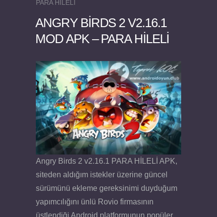
PARA HİLELİ
ANGRY BIRDS 2 V2.16.1
MOD APK – PARA HİLELİ
Felix the Reaper v1.25 FULL APK
Angry Birds 2 v2.16.1 PARA HİLELİ APK,
siteden aldığım istekler üzerine güncel
sürümünü ekleme gereksinimi duyduğum
yapımcılığını ünlü Rovio firmasının
üstlendiği Android platformunun popüler