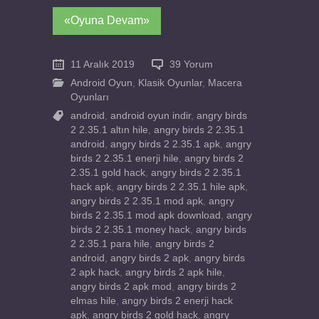
«Oyuna Devam»
11 Aralık 2019
39 Yorum
Android Oyun
,
Klasik Oyunlar
,
Macera
Oyunları
android
,
android oyun indir
,
angry birds
2 2.35.1 altın hile
,
angry birds 2 2.35.1
android
,
angry birds 2 2.35.1 apk
,
angry
birds 2 2.35.1 enerji hile
,
angry birds 2
2.35.1 gold hack
,
angry birds 2 2.35.1
hack apk
,
angry birds 2 2.35.1 hile apk
,
angry birds 2 2.35.1 mod apk
,
angry
birds 2 2.35.1 mod apk download
,
angry
birds 2 2.35.1 money hack
,
angry birds
2 2.35.1 para hile
,
angry birds 2
android
,
angry birds 2 apk
,
angry birds
2 apk hack
,
angry birds 2 apk hile
,
angry birds 2 apk mod
,
angry birds 2
elmas hile
,
angry birds 2 enerji hack
apk
,
angry birds 2 gold hack
,
angry