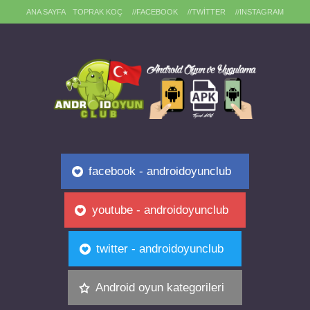
ANA SAYFA
TOPRAK KOÇ
//FACEBOOK
//TWITTER
//INSTAGRAM
facebook - androidoyunclub
youtube - androidoyunclub
twitter - androidoyunclub
Android oyun kategorileri