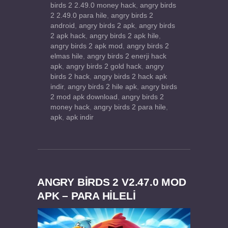
birds 2 2.49.0 money hack
,
angry birds
2 2.49.0 para hile
,
angry birds 2
android
,
angry birds 2 apk
,
angry birds
2 apk hack
,
angry birds 2 apk hile
,
angry birds 2 apk mod
,
angry birds 2
elmas hile
,
angry birds 2 enerji hack
apk
,
angry birds 2 gold hack
,
angry
birds 2 hack
,
angry birds 2 hack apk
indir
,
angry birds 2 hile apk
,
angry birds
2 mod apk download
,
angry birds 2
money hack
,
angry birds 2 para hile
,
apk
,
apk indir
ANGRY BIRDS 2 V2.47.0 MOD
APK – PARA HİLELİ