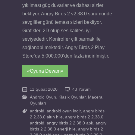
yıkılması güç duvarlar ve dahası sizleri
bekliyor. Angry Birds 2 v2.38.0 sürümünde
sevgililer günü teması sizleri bekliyor.
Grafikleri 2D olup ses kalitesi iyi
seviyededir. Kontroller çift parmak ile
sağlanabilmektedir. Angry Birds 2 Play
Store’da 5.000.000’den fazla indirilmiştir.
«Oyuna Devam»
11 Şubat 2020
43 Yorum
Android Oyun
,
Klasik Oyunlar
,
Macera
Oyunları
android
,
android oyun indir
,
angry birds
2 2.38.0 altın hile
,
angry birds 2 2.38.0
android
,
angry birds 2 2.38.0 apk
,
angry
birds 2 2.38.0 enerji hile
,
angry birds 2