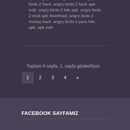
birds 2 hack
,
angry birds 2 hack apk
indir
,
angry birds 2 hile apk
,
angry birds
2 mod apk download
,
angry birds 2
money hack
,
angry birds 2 para hile
,
apk
,
apk indir
Toplam 4 sayfa, 1. sayfa gösteriliyor.
1
2
3
4
»
FACEBOOK SAYFAMIZ