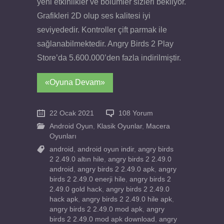
yeni etkinlikler ve bölümler sizleri bekliyor.
Grafikleri 2D olup ses kalitesi iyi
seviyededir. Kontroller çift parmak ile
sağlanabilmektedir. Angry Birds 2 Play
Store’da 5.600.000’den fazla indirilmiştir.
«Oyuna Devam»
22 Ocak 2021
108 Yorum
Android Oyun
,
Klasik Oyunlar
,
Macera
Oyunları
android
,
android oyun indir
,
angry birds
2 2.49.0 altın hile
,
angry birds 2 2.49.0
android
,
angry birds 2 2.49.0 apk
,
angry
birds 2 2.49.0 enerji hile
,
angry birds 2
2.49.0 gold hack
,
angry birds 2 2.49.0
hack apk
,
angry birds 2 2.49.0 hile apk
,
angry birds 2 2.49.0 mod apk
,
angry
birds 2 2.49.0 mod apk download
,
angry