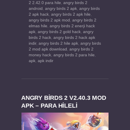
2 2.42.0 para hile
,
angry birds 2
android
,
angry birds 2 apk
,
angry birds
2 apk hack
,
angry birds 2 apk hile
,
angry birds 2 apk mod
,
angry birds 2
elmas hile
,
angry birds 2 enerji hack
apk
,
angry birds 2 gold hack
,
angry
birds 2 hack
,
angry birds 2 hack apk
indir
,
angry birds 2 hile apk
,
angry birds
2 mod apk download
,
angry birds 2
money hack
,
angry birds 2 para hile
,
apk
,
apk indir
ANGRY BIRDS 2 V2.40.3 MOD
APK – PARA HİLELİ