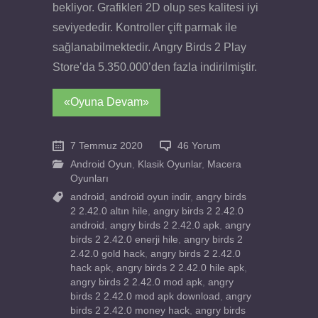
bekliyor. Grafikleri 2D olup ses kalitesi iyi
seviyededir. Kontroller çift parmak ile
sağlanabilmektedir. Angry Birds 2 Play
Store’da 5.350.000’den fazla indirilmiştir.
«Oyuna Devam»
7 Temmuz 2020
46 Yorum
Android Oyun
,
Klasik Oyunlar
,
Macera
Oyunları
android
,
android oyun indir
,
angry birds
2 2.42.0 altın hile
,
angry birds 2 2.42.0
android
,
angry birds 2 2.42.0 apk
,
angry
birds 2 2.42.0 enerji hile
,
angry birds 2
2.42.0 gold hack
,
angry birds 2 2.42.0
hack apk
,
angry birds 2 2.42.0 hile apk
,
angry birds 2 2.42.0 mod apk
,
angry
birds 2 2.42.0 mod apk download
,
angry
birds 2 2.42.0 money hack
,
angry birds