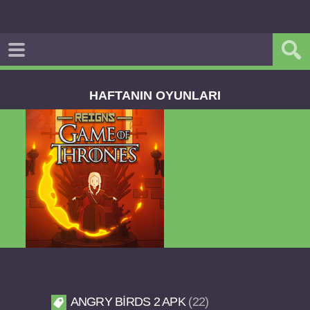
HAFTANIN OYUNLARI
Dream Road Multiplayer v1.4.2 PARA HİLELİ
APK
ANGRY BIRDS 2 APK
22