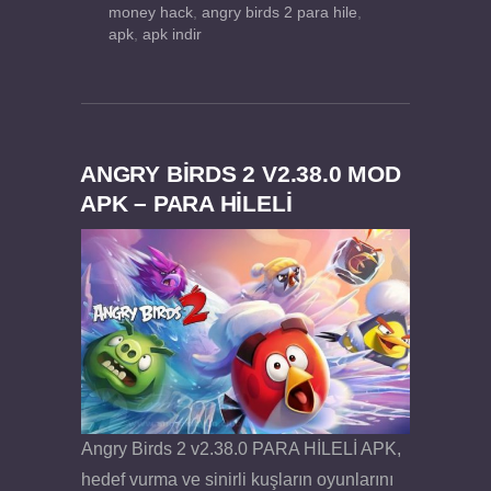
money hack
,
angry birds 2 para hile
,
apk
,
apk indir
ANGRY BIRDS 2 V2.38.0 MOD
APK – PARA HİLELİ
Angry Birds 2 v2.38.0 PARA HİLELİ APK,
hedef vurma ve sinirli kuşların oyunlarını