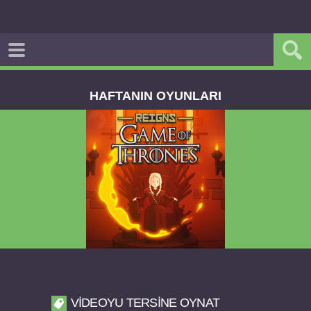
HAFTANIN OYUNLARI
Reigns Game of Thrones v2.0.81 FULL APK
VIDEOYU TERSINE OYNAT