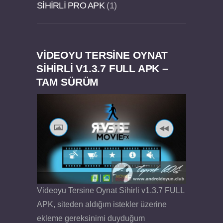
SIHIRLI PRO APK
1
VIDEOYU TERSINE OYNAT
Dream Road Multiplayer v1.4.2 PARA HİLELİ
Felix the Reaper v1.25 FULL APK
SIHIRLI V1.3.7 FULL APK –
TAM SÜRÜM
APK
Videoyu Tersine Oynat Sihirli v1.3.7 FULL
APK, siteden aldığım istekler üzerine
ekleme gereksinimi duyduğum