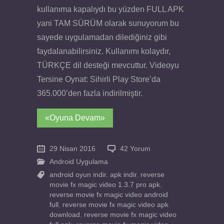
kullanıma kapalıydı bu yüzden FULL APK
yani TAM SÜRÜM olarak sunuyorum bu
sayede uygulamadan dilediğiniz gibi
faydalanabilirsiniz. Kullanımı kolaydır,
TÜRKÇE dil desteği mevcuttur. Videoyu
Tersine Oynat: Sihirli Play Store’da
365.000’den fazla indirilmiştir.
«Oyuna Devam»
29 Nisan 2016
42 Yorum
Android Uygulama
android oyun indir
,
apk indir
,
reverse
movie fx magic video 1.3.7 pro apk
,
reverse movie fx magic video android
full
,
reverse movie fx magic video apk
download
,
reverse movie fx magic video