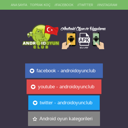
ANA SAYFA
TOPRAK KOÇ
//FACEBOOK
//TWITTER
//INSTAGRAM
facebook - androidoyunclub
youtube - androidoyunclub
twitter - androidoyunclub
Android oyun kategorileri