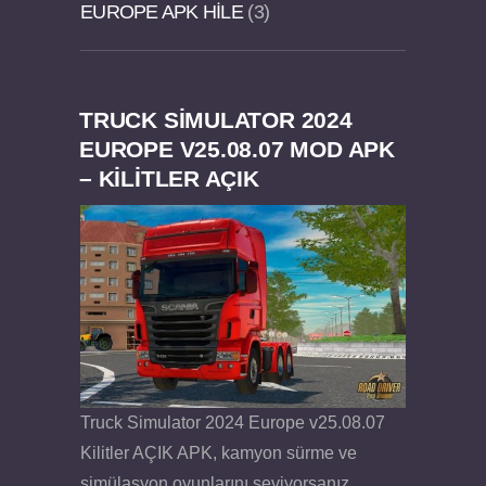
EUROPE APK HILE
3
TRUCK SIMULATOR 2024
Felix the Reaper v1.25 FULL APK
EUROPE V25.08.07 MOD APK
– KILITLER AÇIK
Truck Simulator 2024 Europe v25.08.07
Kilitler AÇIK APK, kamyon sürme ve
simülasyon oyunlarını seviyorsanız