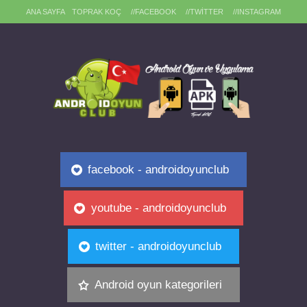
ANA SAYFA
TOPRAK KOÇ
//FACEBOOK
//TWITTER
//INSTAGRAM
facebook - androidoyunclub
youtube - androidoyunclub
twitter - androidoyunclub
Android oyun kategorileri