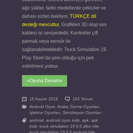
ağır yükler, farklı modellerde çekiciler ve
dahası sizleri bekliyor.
TÜRKÇE dil
desteği mevcuttur.
Grafikleri 3D olup ses
kalitesi iyi seviyededir. Kontroller çift
parmak veya sensör ile
sağlanabilmektedir. Truck Simulation 19
Play Store’da yeni olduğu için pek
indirilmesi yoktur.
«Oyuna Devam»
15 Kasım 2018
163 Yorum
Android Oyun
,
Araba Sürme Oyunları
,
İşletme Oyunları
,
Simülasyon Oyunları
android
,
android oyun indir
,
apk
,
apk
indir
,
truck simulation 19 0.5 altın hile
,
truck simulation 19 0.5 android hile
,