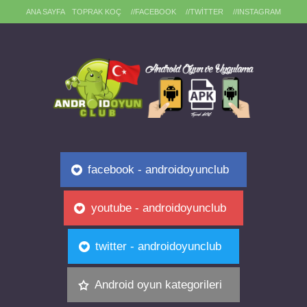
ANA SAYFA
TOPRAK KOÇ
//FACEBOOK
//TWITTER
//INSTAGRAM
facebook - androidoyunclub
youtube - androidoyunclub
twitter - androidoyunclub
Android oyun kategorileri