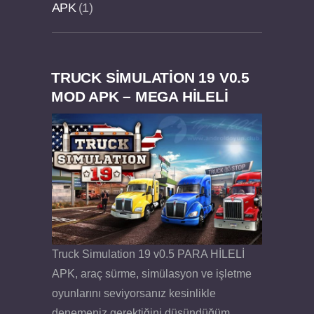
APK
1
TRUCK SIMULATION 19 V0.5
Dream Road Multiplayer v1.4.2 PARA HİLELİ
Felix the Reaper v1.25 FULL APK
MOD APK – MEGA HİLELİ
APK
Truck Simulation 19 v0.5 PARA HİLELİ
APK, araç sürme, simülasyon ve işletme
oyunlarını seviyorsanız kesinlikle
denemeniz gerektiğini düşündüğüm