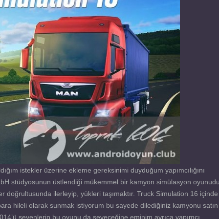
dığım istekler üzerine ekleme gereksinimi duyduğum yapımcılığını
GmbH stüdyosunun üstlendiği mükemmel bir kamyon simülasyon oyunudu
ler doğrultusunda ilerleyip, yükleri taşımaktır. Truck Simulation 16 içinde
ra hileli olarak sunmak istiyorum bu sayede dilediğiniz kamyonu satın
Sim 2014’ü sevenlerin bu oyunu da seveceğine eminim ayrıca yapımcı