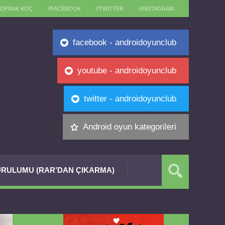
TOPRAK KOÇ
//FACEBOOK
//TWITTER
//INSTAGRAM
facebook - androidoyunclub
youtube - androidoyunclub
twitter - androidoyunclub
Android oyun kategorileri
RULUMU (RAR’DAN ÇIKARMA)