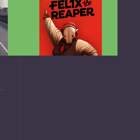
v1.4.2
Felix the Reaper v1.25 FULL APK