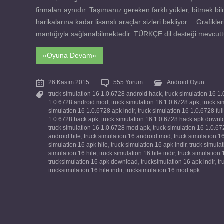
firmaları aynıdır. Taşımanız gereken farklı yükler, bitmek b
harikalarına kadar lisanslı araçlar sizleri bekliyor… Grafikler
mantığıyla sağlanabilmektedir. TÜRKÇE dil desteği mevcuttu
«Oyuna Devam»
26 Kasım 2015
555 Yorum
Android Oyun
truck simulation 16 1.0.6728 android hack
,
truck simulation 16 1
1.0.6728 android mod
,
truck simulation 16 1.0.6728 apk
,
truck s
simulation 16 1.0.6728 apk indir
,
truck simulation 16 1.0.6728 fu
1.0.6728 hack apk
,
truck simulation 16 1.0.6728 hack apk downl
truck simulation 16 1.0.6728 mod apk
,
truck simulation 16 1.0.
android hile
,
truck simulation 16 android mod
,
truck simulation 1
simulation 16 apk hile
,
truck simulation 16 apk indir
,
truck simulat
simulation 16 hile
,
truck simulation 16 hile indir
,
truck simulation
trucksimulation 16 apk download
,
trucksimulation 16 apk indir
,
tr
trucksimulation 16 hile indir
,
trucksimulation 16 mod apk