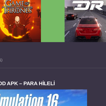
 Game of Thrones v2.0.81
Dream Road Multiplayer 
FULL APK
PARA HİLELİ APK
1
OD APK – PARA HİLELİ