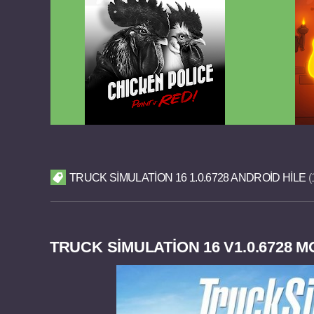
Chicken Police Paint it RED v1.0.8
Reigns
FULL APK
TRUCK SIMULATION 16 1.0.6728 ANDROID HILE
TRUCK SIMULATION 16 V1.0.6728 M