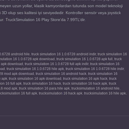
ilmeyen uzun yollar, klasik kamyonlardan tutunda son model teknoloji
i 3D olup ses kalitesi iyi seviyededir. Kontroller sensör veya joystick
r. TruckSimulation 16 Play Store’da 7.99TL’dir.
.0.6728 android hile
,
truck simulation 16 1.0.6728 android indir
,
truck simulation 16
imulation 16 1.0.6728 apk download
,
truck simulation 16 1.0.6728 apk full
,
truck
ll apk download
,
truck simulation 16 1.0.6728 full apk indir
,
truck simulation 16
oad
,
truck simulation 16 1.0.6728 hile apk
,
truck simulation 16 1.0.6728 hile indir
,
6728 mod apk download
,
truck simulation 16 android hack
,
truck simulation 16
6 apk
,
truck simulation 16 apk download
,
truck simulation 16 apk hack
,
truck
ion 16 full apk
,
truck simulation 16 hack
,
truck simulation 16 hack apk
,
truck
 16 mod apk
,
truck simulation 16 para hile apk
,
trucksimulation 16 android hile
,
ucksimulation 16 full apk
,
trucksimulation 16 hack apk
,
trucksimulation 16 hile apk
,