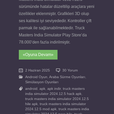
sürümünde hatalar düzeltilip araçlara yeni
özellikler eklenmiştir. Grafikleri 3D olup
ses kalitesi iyi seviyededir. Kontroller çift
parmak ile sağlanabilmektedir. Truck
Masters India Simulator Play Store’da
78.000’den fazla indirilmiştir.
«Oyuna Devam»
2 Haziran 2025
30 Yorum
Android Oyun
,
Araba Sürme Oyunları
,
Simülasyon Oyunları
android
,
apk
,
apk indir
,
truck masters
india simulator 2024.12.5 hack apk
,
truck masters india simulator 2024.12.5
hile apk
,
truck masters india simulator
2024.12.5 mod apk
,
truck masters india