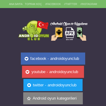
ANA SAYFA
TOPRAK KOÇ
//FACEBOOK
//TWITTER
//INSTAGRAM
facebook - androidoyunclub
youtube - androidoyunclub
twitter - androidoyunclub
Android oyun kategorileri