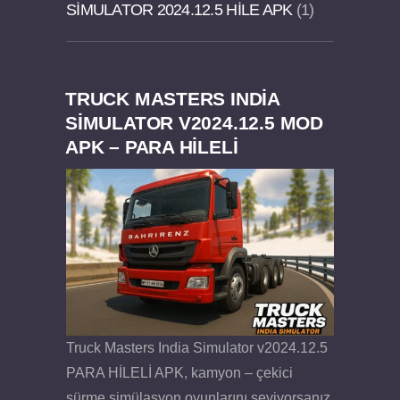
SIMULATOR 2024.12.5 HILE APK
1
TRUCK MASTERS INDIA
Dream Road Multiplayer v1.4.2 PARA HİLELİ
Felix the Reaper v1.25 FULL APK
SIMULATOR V2024.12.5 MOD
APK – PARA HİLELİ
APK
Truck Masters India Simulator v2024.12.5
PARA HİLELİ APK, kamyon – çekici
sürme simülasyon oyunlarını seviyorsanız