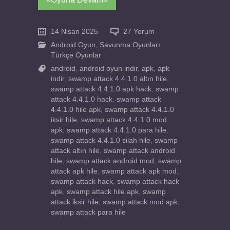
14 Nisan 2025
27 Yorum
Android Oyun
,
Savunma Oyunları
,
Türkçe Oyunlar
android
,
android oyun indir
,
apk
,
apk
indir
,
swamp attack 4.4.1.0 altın hile
,
swamp attack 4.4.1.0 apk hack
,
swamp
attack 4.4.1.0 hack
,
swamp attack
4.4.1.0 hile apk
,
swamp attack 4.4.1.0
iksir hile
,
swamp attack 4.4.1.0 mod
apk
,
swamp attack 4.4.1.0 para hile
,
swamp attack 4.4.1.0 silah hile
,
swamp
attack altın hile
,
swamp attack android
hile
,
swamp attack android mod
,
swamp
attack apk hile
,
swamp attack apk mod
,
swamp attack hack
,
swamp attack hack
apk
,
swamp attack hile apk
,
swamp
attack iksir hile
,
swamp attack mod apk
,
swamp attack para hile