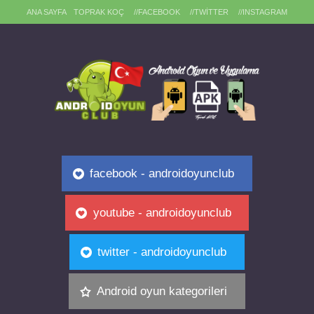
ANA SAYFA
TOPRAK KOÇ
//FACEBOOK
//TWITTER
//INSTAGRAM
facebook - androidoyunclub
youtube - androidoyunclub
twitter - androidoyunclub
Android oyun kategorileri