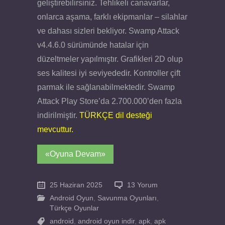
geliştirebilirsiniz. Tehlikeli canavarlar,
onlarca aşama, farklı ekipmanlar – silahlar
ve dahası sizleri bekliyor. Swamp Attack
v4.4.6.0 sürümünde hatalar için
düzeltmeler yapılmıştır. Grafikleri 2D olup
ses kalitesi iyi seviyededir. Kontroller çift
parmak ile sağlanabilmektedir. Swamp
Attack Play Store’da 2.700.000’den fazla
indirilmiştir.
TÜRKÇE dil desteği
mevcuttur.
«Oyuna Devam»
25 Haziran 2025
13 Yorum
Android Oyun
,
Savunma Oyunları
,
Türkçe Oyunlar
android
,
android oyun indir
,
apk
,
apk