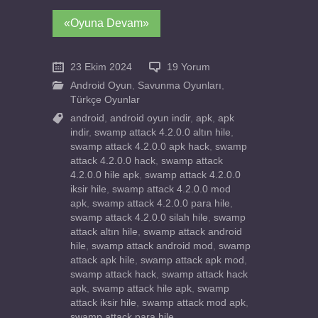
«Oyuna Devam»
23 Ekim 2024
19 Yorum
Android Oyun
,
Savunma Oyunları
,
Türkçe Oyunlar
android
,
android oyun indir
,
apk
,
apk
indir
,
swamp attack 4.2.0.0 altın hile
,
swamp attack 4.2.0.0 apk hack
,
swamp
attack 4.2.0.0 hack
,
swamp attack
4.2.0.0 hile apk
,
swamp attack 4.2.0.0
iksir hile
,
swamp attack 4.2.0.0 mod
apk
,
swamp attack 4.2.0.0 para hile
,
swamp attack 4.2.0.0 silah hile
,
swamp
attack altın hile
,
swamp attack android
hile
,
swamp attack android mod
,
swamp
attack apk hile
,
swamp attack apk mod
,
swamp attack hack
,
swamp attack hack
apk
,
swamp attack hile apk
,
swamp
attack iksir hile
,
swamp attack mod apk
,
swamp attack para hile