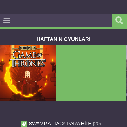
HAFTANIN OYUNLARI
Dream Road Multiplayer v1.4.2 PARA HİLELİ
APK
SWAMP ATTACK PARA HILE
20