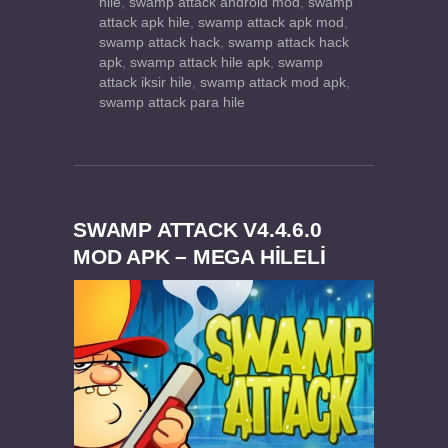
hile
,
swamp attack android mod
,
swamp
attack apk hile
,
swamp attack apk mod
,
swamp attack hack
,
swamp attack hack
apk
,
swamp attack hile apk
,
swamp
attack iksir hile
,
swamp attack mod apk
,
swamp attack para hile
SWAMP ATTACK V4.4.6.0
MOD APK – MEGA HİLELİ