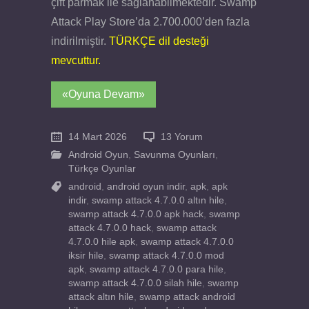
çift parmak ile sağlanabilmektedir. Swamp
Attack Play Store’da 2.700.000’den fazla
indirilmiştir.
TÜRKÇE dil desteği
mevcuttur.
«Oyuna Devam»
14 Mart 2026
13 Yorum
Android Oyun
,
Savunma Oyunları
,
Türkçe Oyunlar
android
,
android oyun indir
,
apk
,
apk
indir
,
swamp attack 4.7.0.0 altın hile
,
swamp attack 4.7.0.0 apk hack
,
swamp
attack 4.7.0.0 hack
,
swamp attack
4.7.0.0 hile apk
,
swamp attack 4.7.0.0
iksir hile
,
swamp attack 4.7.0.0 mod
apk
,
swamp attack 4.7.0.0 para hile
,
swamp attack 4.7.0.0 silah hile
,
swamp
attack altın hile
,
swamp attack android