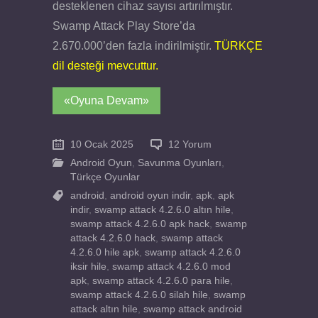
desteklenen cihaz sayısı artırılmıştır.
Swamp Attack Play Store’da
2.670.000’den fazla indirilmiştir.
TÜRKÇE
dil desteği mevcuttur.
«Oyuna Devam»
10 Ocak 2025
12 Yorum
Android Oyun
,
Savunma Oyunları
,
Türkçe Oyunlar
android
,
android oyun indir
,
apk
,
apk
indir
,
swamp attack 4.2.6.0 altın hile
,
swamp attack 4.2.6.0 apk hack
,
swamp
attack 4.2.6.0 hack
,
swamp attack
4.2.6.0 hile apk
,
swamp attack 4.2.6.0
iksir hile
,
swamp attack 4.2.6.0 mod
apk
,
swamp attack 4.2.6.0 para hile
,
swamp attack 4.2.6.0 silah hile
,
swamp
attack altın hile
,
swamp attack android