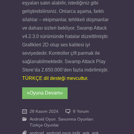
eşyaları satın alabilir, istediğiniz gibi
geliştirebilirsiniz. Onlarca aşama, farklı
silahlar – ekipmanlar, tehlikeli düşmanlar
ve dahası sizleri bekliyor. Swamp Attack
v4.2.3.0 sürümünde hatalar düzeltilmiştir.
Grafikleri 2D olup ses kalitesi iyi
seviyededir. Kontroller çift parmak ile
sağlanabilmektedir. Swamp Attack Play
Store’da 2.650.000’den fazla indirilmiştir.
TÜRKÇE dil desteği mevcuttur.
«Oyuna Devam»
28 Kasım 2024
8 Yorum
Android Oyun
,
Savunma Oyunları
,
Türkçe Oyunlar
android
,
android oyun indir
,
apk
,
apk