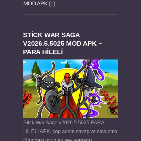
MOD APK
1
STICK WAR SAGA
Felix the Reaper v1.25 FULL APK
V2026.5.5025 MOD APK –
PARA HİLELİ
Stick War Saga v2026.5.5025 PARA
HİLELİ APK, çöp adam savaş ve savunma
türündeki oyunları seviyorsanız