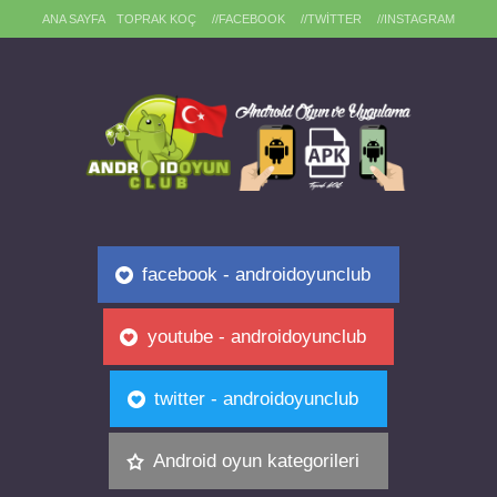
ANA SAYFA
TOPRAK KOÇ
//FACEBOOK
//TWITTER
//INSTAGRAM
facebook - androidoyunclub
youtube - androidoyunclub
twitter - androidoyunclub
Android oyun kategorileri