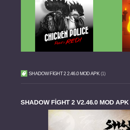
Chicken Police Paint it RED v1.0.8
Reigns
FULL APK
SHADOW FIGHT 2 2.46.0 MOD APK
1
SHADOW FIGHT 2 V2.46.0 MOD APK 