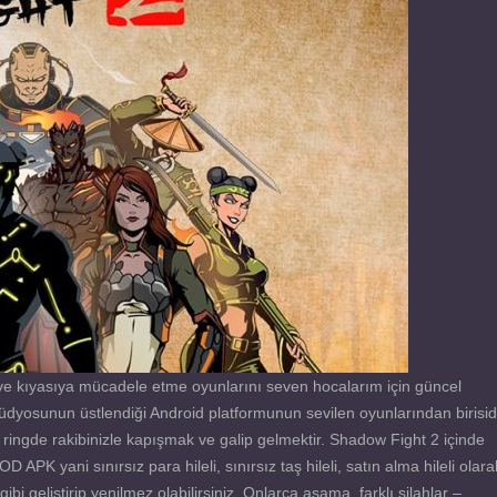
e kıyasıya mücadele etme oyunlarını seven hocalarım için güncel
osunun üstlendiği Android platformunun sevilen oyunlarından birisidi
ringde rakibinizle kapışmak ve galip gelmektir. Shadow Fight 2 içinde
K yani sınırsız para hileli, sınırsız taş hileli, satın alma hileli olara
bi geliştirip yenilmez olabilirsiniz. Onlarca aşama, farklı silahlar –