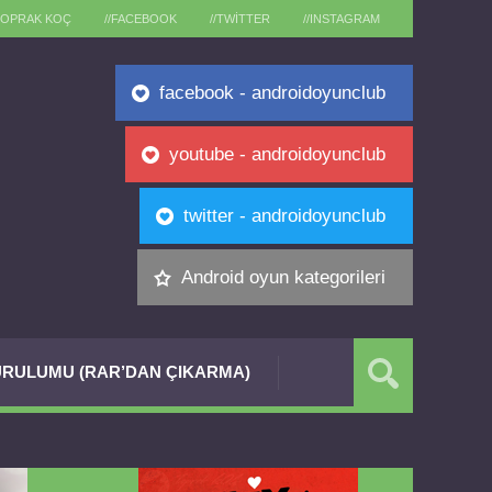
TOPRAK KOÇ
//FACEBOOK
//TWITTER
//INSTAGRAM
facebook - androidoyunclub
youtube - androidoyunclub
twitter - androidoyunclub
Android oyun kategorileri
RULUMU (RAR’DAN ÇIKARMA)