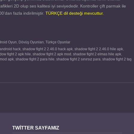
fikleri 2D olup ses kalitesi iyi seviyededir. Kontroller çift parmak ile
’dan fazla indirilmiştir.
TÜRKÇE dil desteği mevcuttur.
roid Oyun
,
Dövüş Oyunları
,
Türkçe Oyunlar
 android hack
,
shadow fight 2 2.46.0 hack apk
,
shadow fight 2 2.46.0 hile apk
,
ow fight 2 apk hile
,
shadow fight 2 apk mod
,
shadow fight 2 elmas hile apk
,
 mod apk
,
shadow fight 2 para hile
,
shadow fight 2 sınırsız para
,
shadow fight 2 taş
TWITTER SAYFAMIZ