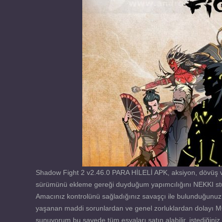
Shadow Fight 2 v2.46.0 PARA HİLELİ APK, aksiyon, dövüş v
sürümünü ekleme gereği duyduğum yapımcılığını NEKKI stüdy
Amacınız kontrolünü sağladığınız savaşçı ile bulunduğunuz 
yaşanan maddi sorunlardan ve genel zorluklardan dolayı MOD AP
sunuyorum bu sayede tüm eşyaları satın alabilir, istediğiniz gi