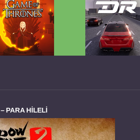
 Game of Thrones v2.0.81
Dream Road Multiplayer 
FULL APK
PARA HİLELİ APK
– PARA HİLELİ