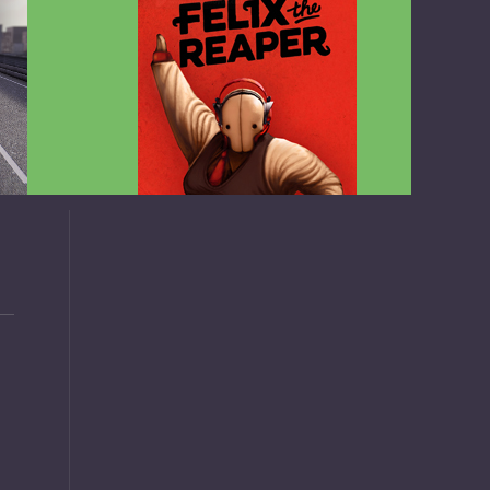
v1.4.2
Felix the Reaper v1.25 FULL APK