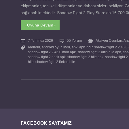
ekipmanlar, tehlikeli düşmanlar ve dahası sizleri bekliyor. Gra
sağlanabilmektedir. Shadow Fight 2 Play Store’da 16.700.000
«Oyuna Devam»
7 Temmuz 2026
55 Yorum
Aksiyon Oyunları
,
And
android
,
android oyun indir
,
apk
,
apk indir
,
shadow fight 2 2.46.0
shadow fight 2 2.46.0 mod apk
,
shadow fight 2 altın hile apk
,
shad
shadow fight 2 hack apk
,
shadow fight 2 hile apk
,
shadow fight 2
hile
,
shadow fight 2 türkçe hile
FACEBOOK SAYFAMIZ