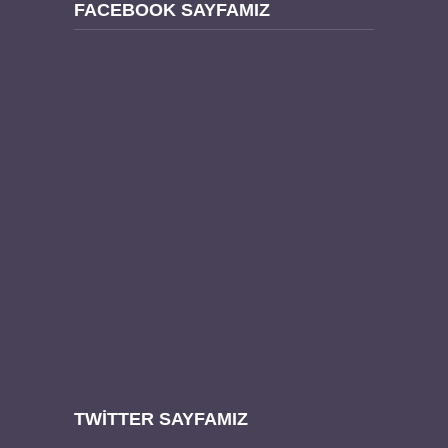
FACEBOOK SAYFAMIZ
TWITTER SAYFAMIZ