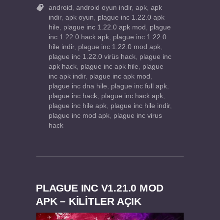
android
,
android oyun indir
,
apk
,
apk
indir
,
apk oyun
,
plague inc 1.22.0 apk
hile
,
plague inc 1.22.0 apk mod
,
plague
inc 1.22.0 hack apk
,
plague inc 1.22.0
hile indir
,
plague inc 1.22.0 mod apk
,
plague inc 1.22.0 virüs hack
,
plague inc
apk hack
,
plague inc apk hile
,
plague
inc apk indir
,
plague inc apk mod
,
plague inc dna hile
,
plague inc full apk
,
plague inc hack
,
plague inc hack apk
,
plague inc hile apk
,
plague inc hile indir
,
plague inc mod apk
,
plague inc virus
hack
PLAGUE INC V1.21.0 MOD
APK – KİLİTLER AÇIK