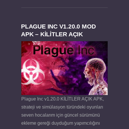
PLAGUE INC V1.20.0 MOD
APK – KİLİTLER AÇIK
Plague Inc v1.20.0 KİLİTLER AÇIK APK,
strateji ve simülasyon türündeki oyunları
seven hocalarım için güncel sürümünü
ekleme gereği duyduğum yapımcılığını