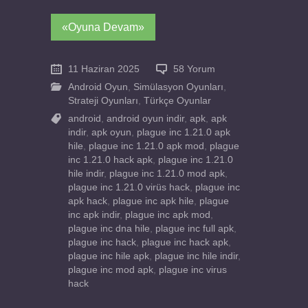
«Oyuna Devam»
11 Haziran 2025
58 Yorum
Android Oyun
,
Simülasyon Oyunları
,
Strateji Oyunları
,
Türkçe Oyunlar
android
,
android oyun indir
,
apk
,
apk
indir
,
apk oyun
,
plague inc 1.21.0 apk
hile
,
plague inc 1.21.0 apk mod
,
plague
inc 1.21.0 hack apk
,
plague inc 1.21.0
hile indir
,
plague inc 1.21.0 mod apk
,
plague inc 1.21.0 virüs hack
,
plague inc
apk hack
,
plague inc apk hile
,
plague
inc apk indir
,
plague inc apk mod
,
plague inc dna hile
,
plague inc full apk
,
plague inc hack
,
plague inc hack apk
,
plague inc hile apk
,
plague inc hile indir
,
plague inc mod apk
,
plague inc virus
hack