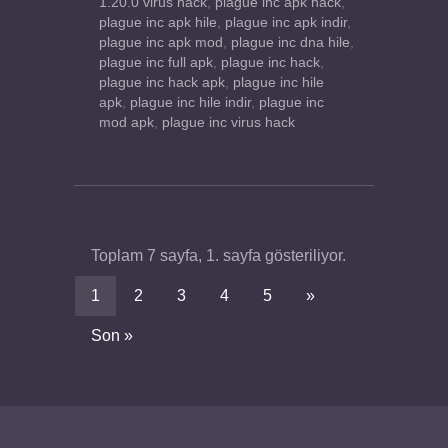
1.20.0 virüs hack
,
plague inc apk hack
,
plague inc apk hile
,
plague inc apk indir
,
plague inc apk mod
,
plague inc dna hile
,
plague inc full apk
,
plague inc hack
,
plague inc hack apk
,
plague inc hile
apk
,
plague inc hile indir
,
plague inc
mod apk
,
plague inc virus hack
Toplam 7 sayfa, 1. sayfa gösteriliyor.
1
2
3
4
5
»
Son »