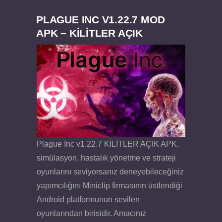
PLAGUE INC V1.22.7 MOD
APK – KİLİTLER AÇIK
Plague Inc v1.22.7 KİLİTLER AÇIK APK,
simülasyon, hastalık yönetme ve strateji
oyunlarını seviyorsanız deneyebileceğiniz
yapımcılığını Miniclip firmasının üstlendiği
Android platformunun sevilen
oyunlarından birisidir. Amacınız