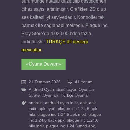
sürümünde hatalar düzeltilip desteklenen
cihaz sayısı artırılmıştır. Grafikleri 2D olup
ses kalitesi iyi seviyededir. Kontroller tek
parmak ile sağlanabilmektedir. Plague Inc.
Play Store’da 4.020.000’den fazla
indirilmiştir.
TÜRKÇE dil desteği
mevcuttur.
«Oyuna Devam»
21 Temmuz 2026
41 Yorum
Android Oyun
,
Simülasyon Oyunları
,
Strateji Oyunları
,
Türkçe Oyunlar
android
,
android oyun indir
,
apk
,
apk
indir
,
apk oyun
,
plague inc 1.24.6 apk
hile
,
plague inc 1.24.6 apk mod
,
plague
inc 1.24.6 hack apk
,
plague inc 1.24.6
hile indir
,
plague inc 1.24.6 mod apk
,