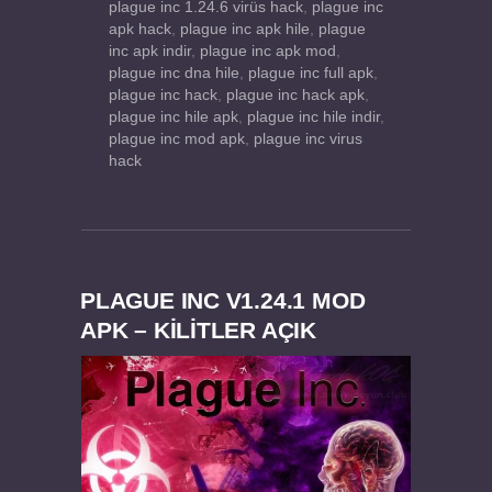
plague inc 1.24.6 virüs hack
,
plague inc
apk hack
,
plague inc apk hile
,
plague
inc apk indir
,
plague inc apk mod
,
plague inc dna hile
,
plague inc full apk
,
plague inc hack
,
plague inc hack apk
,
plague inc hile apk
,
plague inc hile indir
,
plague inc mod apk
,
plague inc virus
hack
PLAGUE INC V1.24.1 MOD
APK – KİLİTLER AÇIK