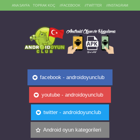
ANA SAYFA
TOPRAK KOÇ
//FACEBOOK
//TWITTER
//INSTAGRAM
facebook - androidoyunclub
youtube - androidoyunclub
twitter - androidoyunclub
Android oyun kategorileri