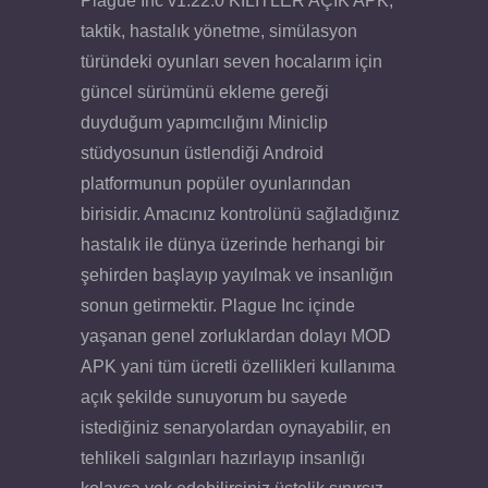
Plague Inc v1.22.0 KİLİTLER AÇIK APK,
taktik, hastalık yönetme, simülasyon
türündeki oyunları seven hocalarım için
güncel sürümünü ekleme gereği
duyduğum yapımcılığını Miniclip
stüdyosunun üstlendiği Android
platformunun popüler oyunlarından
birisidir. Amacınız kontrolünü sağladığınız
hastalık ile dünya üzerinde herhangi bir
şehirden başlayıp yayılmak ve insanlığın
sonun getirmektir. Plague Inc içinde
yaşanan genel zorluklardan dolayı MOD
APK yani tüm ücretli özellikleri kullanıma
açık şekilde sunuyorum bu sayede
istediğiniz senaryolardan oynayabilir, en
tehlikeli salgınları hazırlayıp insanlığı