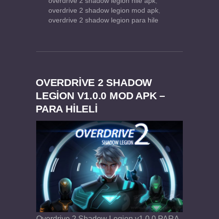
overdrive 2 shadow legion hile apk
,
overdrive 2 shadow legion mod apk
,
overdrive 2 shadow legion para hile
OVERDRIVE 2 SHADOW
LEGION V1.0.0 MOD APK –
PARA HİLELİ
Overdrive 2 Shadow Legion v1.0.0 PARA