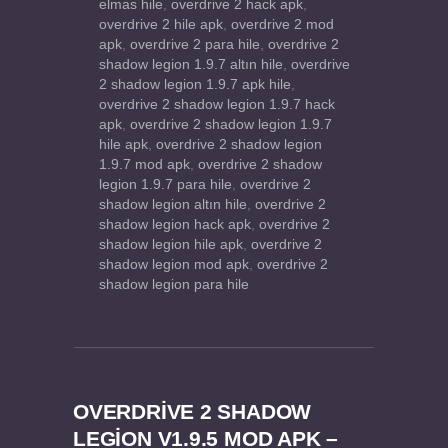
elmas hile
,
overdrive 2 hack apk
,
overdrive 2 hile apk
,
overdrive 2 mod
apk
,
overdrive 2 para hile
,
overdrive 2
shadow legion 1.9.7 altın hile
,
overdrive
2 shadow legion 1.9.7 apk hile
,
overdrive 2 shadow legion 1.9.7 hack
apk
,
overdrive 2 shadow legion 1.9.7
hile apk
,
overdrive 2 shadow legion
1.9.7 mod apk
,
overdrive 2 shadow
legion 1.9.7 para hile
,
overdrive 2
shadow legion altın hile
,
overdrive 2
shadow legion hack apk
,
overdrive 2
shadow legion hile apk
,
overdrive 2
shadow legion mod apk
,
overdrive 2
shadow legion para hile
OVERDRIVE 2 SHADOW
LEGION V1.9.5 MOD APK –