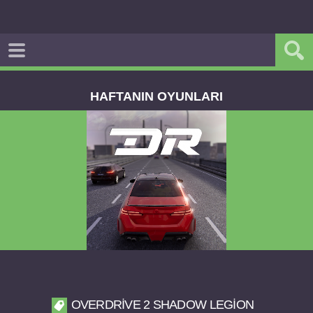
HAFTANIN OYUNLARI
Dream Road Multiplayer v1.4.2 PARA HİLELİ
APK
OVERDRIVE 2 SHADOW LEGION