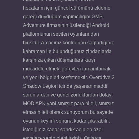
hocalarım için güncel sürümünü ekleme
gereği duyduğum yapımcılığını GMS
Adventure firmasının üstlendiği Android
platformunun sevilen oyunlarından
birisidir. Amacınız kontrolünü sağladığınız
kahraman ile bulunduğunuz zindanlarda
karşınıza çıkan düşmanlara karşı
mücadele etmek, görevleri tamamlamak
ve yeni bölgeleri keşfetmektir. Overdrive 2
Shadow Legion içinde yaşanan maddi
sorunlardan ve genel zorluklardan dolayı
MOD APK yani sınırsız para hileli, sınırsız
elmas hileli olarak sunuyorum bu sayede
oyunun keyfini sonuna kadar çıkarabilir,
istediğiniz kadar sandık açıp en özel
eşyalara sahip olabilirsiniz. Onlarca