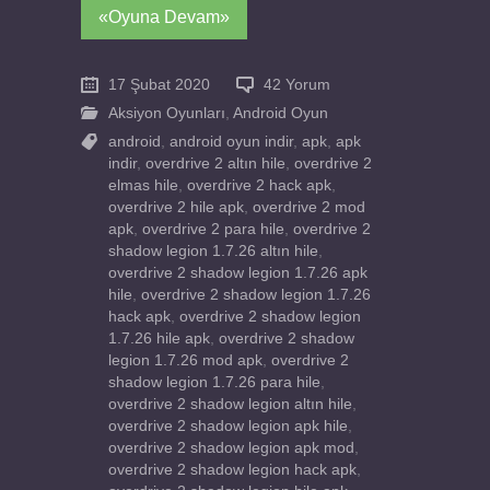
«Oyuna Devam»
17 Şubat 2020
42 Yorum
Aksiyon Oyunları
,
Android Oyun
android
,
android oyun indir
,
apk
,
apk
indir
,
overdrive 2 altın hile
,
overdrive 2
elmas hile
,
overdrive 2 hack apk
,
overdrive 2 hile apk
,
overdrive 2 mod
apk
,
overdrive 2 para hile
,
overdrive 2
shadow legion 1.7.26 altın hile
,
overdrive 2 shadow legion 1.7.26 apk
hile
,
overdrive 2 shadow legion 1.7.26
hack apk
,
overdrive 2 shadow legion
1.7.26 hile apk
,
overdrive 2 shadow
legion 1.7.26 mod apk
,
overdrive 2
shadow legion 1.7.26 para hile
,
overdrive 2 shadow legion altın hile
,
overdrive 2 shadow legion apk hile
,
overdrive 2 shadow legion apk mod
,
overdrive 2 shadow legion hack apk
,