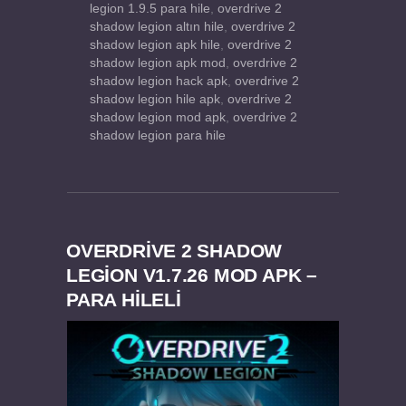
legion 1.9.5 para hile
,
overdrive 2
shadow legion altın hile
,
overdrive 2
shadow legion apk hile
,
overdrive 2
shadow legion apk mod
,
overdrive 2
shadow legion hack apk
,
overdrive 2
shadow legion hile apk
,
overdrive 2
shadow legion mod apk
,
overdrive 2
shadow legion para hile
OVERDRIVE 2 SHADOW
LEGION V1.7.26 MOD APK –
PARA HİLELİ