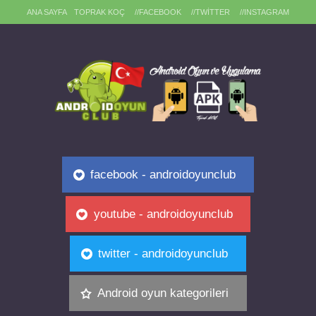
ANA SAYFA
TOPRAK KOÇ
//FACEBOOK
//TWITTER
//INSTAGRAM
facebook - androidoyunclub
youtube - androidoyunclub
twitter - androidoyunclub
Android oyun kategorileri