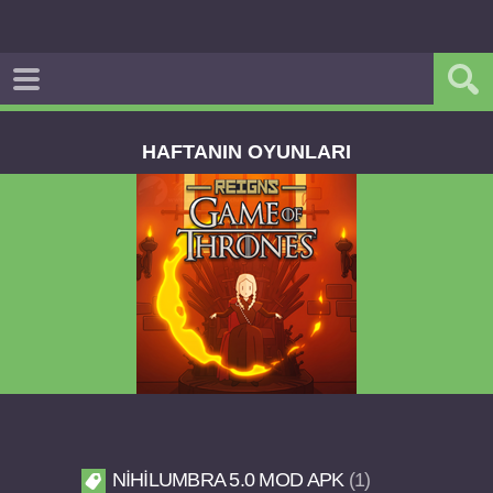
HAFTANIN OYUNLARI
Reigns Game of Thrones v2.0.81 FULL APK
NIHILUMBRA 5.0 MOD APK
1