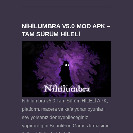
NIHILUMBRA V5.0 MOD APK –
TAM SÜRÜM HİLELİ
Dream Road Multiplayer v1.4.2 PARA HİLELİ
Felix the Reaper v1.25 FULL APK
APK
Nihilumbra v5.0 Tam Sürüm HİLELİ APK,
platform, macera ve kafa yoran oyunları
seviyorsanız deneyebileceğiniz
yapımcılığını BeautiFun Games firmasının