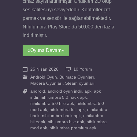
cihaz sayısı artırılmıştır. Grafikleri 2D olup
ses kalitesi iyi seviyededir. Kontroller çift
parmak ve sensör ile sağlanabilmektedir.
Nihilumbra Play Store’da 50.000’den fazla
indirilmiştir.
«Oyuna Devam»
25 Nisan 2026
10 Yorum
Android Oyun
,
Bulmaca Oyunları
,
Macera Oyunları
,
Steam oyunları
android
,
android oyun indir
,
apk
,
apk
indir
,
nihilumbra 5.0 hack apk
,
nihilumbra 5.0 hile apk
,
nihilumbra 5.0
mod apk
,
nihilumbra full apk
,
nihilumbra
hack
,
nihilumbra hack apk
,
nihilumbra
hil eapk
,
nihilumbra hile apk
,
nihilumbra
mod apk
,
nihilumbra premium apk