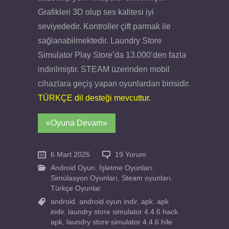
Grafikleri 3D olup ses kalitesi iyi
seviyededir. Kontroller çift parmak ile
sağlanabilmektedir. Laundry Store
Simulator Play Store’da 13.000’den fazla
indirilmiştir. STEAM üzerinden mobil
cihazlara geçiş yapan oyunlardan birisidir.
TÜRKÇE dil desteği mevcuttur.
«Oyuna Devam»
6 Mart 2025
19 Yorum
Android Oyun
,
İşletme Oyunları
,
Simülasyon Oyunları
,
Steam oyunları
,
Türkçe Oyunlar
android
,
android oyun indir
,
apk
,
apk
indir
,
laundry store simulator 4.4.6 hack
apk
,
laundry store simulator 4.4.6 hile