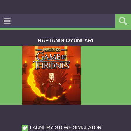
HAFTANIN OYUNLARI
Dream Road Multiplayer v1.4.2 PARA HİLELİ
APK
LAUNDRY STORE SIMULATOR