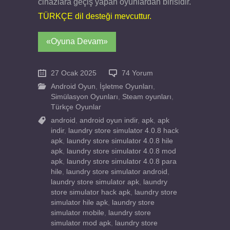
cihazlara geçiş yapan oyunlardan birisidir.
TÜRKÇE dil desteği mevcuttur.
«Oyuna Devam»
27 Ocak 2025
74 Yorum
Android Oyun
,
İşletme Oyunları
,
Simülasyon Oyunları
,
Steam oyunları
,
Türkçe Oyunlar
android
,
android oyun indir
,
apk
,
apk
indir
,
laundry store simulator 4.0.8 hack
apk
,
laundry store simulator 4.0.8 hile
apk
,
laundry store simulator 4.0.8 mod
apk
,
laundry store simulator 4.0.8 para
hile
,
laundry store simulator android
,
laundry store simulator apk
,
laundry
store simulator hack apk
,
laundry store
simulator hile apk
,
laundry store
simulator mobile
,
laundry store
simulator mod apk
,
laundry store