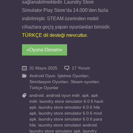
sağlanabilmektedir. Laundry Store
Simulator Play Store’da 14.000’den fazla
indirilmiştir. STEAM üzerinden mobil
cihazlara geçiş yapan oyunlardan birisidir.
TÜRKÇE dil desteği mevcuttur.
«Oyuna Devam»
31 Mayıs 2025
17 Yorum
Android Oyun
,
İşletme Oyunları
,
Simülasyon Oyunları
,
Steam oyunları
,
Türkçe Oyunlar
android
,
android oyun indir
,
apk
,
apk
indir
,
laundry store simulator 6.0.6 hack
apk
,
laundry store simulator 6.0.6 hile
apk
,
laundry store simulator 6.0.6 mod
apk
,
laundry store simulator 6.0.6 para
hile
,
laundry store simulator android
,
laundry store simulator apk
,
laundry