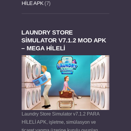
HILE APK
7
LAUNDRY STORE
Felix the Reaper v1.25 FULL APK
SIMULATOR V7.1.2 MOD APK
– MEGA HİLELİ
Laundry Store Simulator v7.1.2 PARA
HİLELİ APK, işletme, simülasyon ve
ticaret yapma üzerine kurulu oyunları