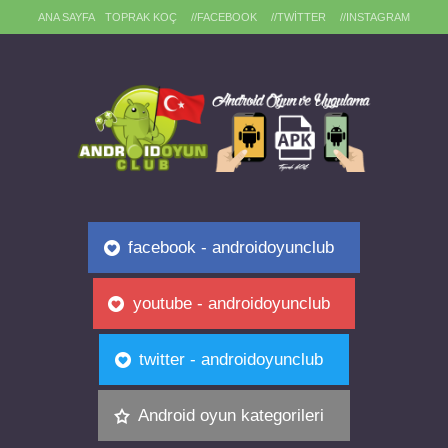
ANA SAYFA
TOPRAK KOÇ
//FACEBOOK
//TWITTER
//INSTAGRAM
facebook - androidoyunclub
youtube - androidoyunclub
twitter - androidoyunclub
Android oyun kategorileri