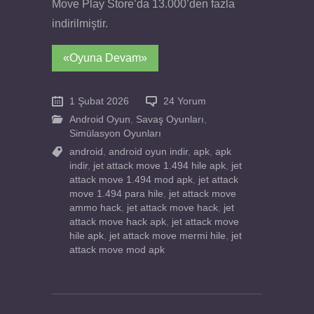
Move Play Store’da 13.000’den fazla
indirilmiştir.
«Oyuna Devam»
1 Şubat 2026
24 Yorum
Android Oyun
,
Savaş Oyunları
,
Simülasyon Oyunları
android
,
android oyun indir
,
apk
,
apk
indir
,
jet attack move 1.494 hile apk
,
jet
attack move 1.494 mod apk
,
jet attack
move 1.494 para hile
,
jet attack move
ammo hack
,
jet attack move hack
,
jet
attack move hack apk
,
jet attack move
hile apk
,
jet attack move mermi hile
,
jet
attack move mod apk