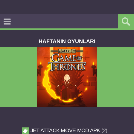
HAFTANIN OYUNLARI
Reigns Game of Thrones v2.0.81 FULL APK
JET ATTACK MOVE MOD APK
2