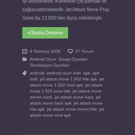
iyi seviyededir. Kontroller çift parmak ile
sağlanabilmektedir. Jet Attack Move Play
Store’da 13.000’den fazla indirilmiştir.
«Oyuna Devam»
8 Temmuz 2026
27 Yorum
Android Oyun
,
Savaş Oyunları
,
Simülasyon Oyunları
android
,
android oyun indir
,
apk
,
apk
indir
,
jet attack move 1.502 hile apk
,
jet
attack move 1.502 mod apk
,
jet attack
move 1.502 para hile
,
jet attack move
ammo hack
,
jet attack move hack
,
jet
attack move hack apk
,
jet attack move
hile apk
,
jet attack move mermi hile
,
jet
attack move mod apk