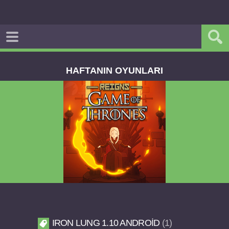
HAFTANIN OYUNLARI
Reigns Game of Thrones v2.0.81 FULL APK
IRON LUNG 1.10 ANDROID
1