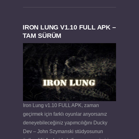
IRON LUNG V1.10 FULL APK –
TAM SÜRÜM
Dream Road Multiplayer v1.4.2 PARA HİLELİ
Felix the Reaper v1.25 FULL APK
APK
Iron Lung v1.10 FULL APK, zaman
geçirmek için farklı oyunlar arıyorsanız
deneyebileceğiniz yapımcılığını Ducky
Dev – John Szymanski stüdyosunun