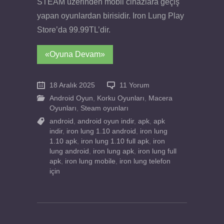
STEAM üzerinden mobil cihazlara geçiş
yapan oyunlardan birisidir. Iron Lung Play
Store’da 99.99TL’dir.
«Oyuna Devam»
18 Aralık 2025
11 Yorum
Android Oyun
,
Korku Oyunları
,
Macera
Oyunları
,
Steam oyunları
android
,
android oyun indir
,
apk
,
apk
indir
,
iron lung 1.10 android
,
iron lung
1.10 apk
,
iron lung 1.10 full apk
,
iron
lung android
,
iron lung apk
,
iron lung full
apk
,
iron lung mobile
,
iron lung telefon
için