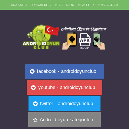
ANA SAYFA
TOPRAK KOÇ
//FACEBOOK
//TWITTER
//INSTAGRAM
facebook - androidoyunclub
youtube - androidoyunclub
twitter - androidoyunclub
Android oyun kategorileri