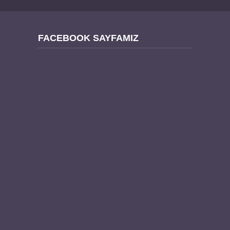
FACEBOOK SAYFAMIZ