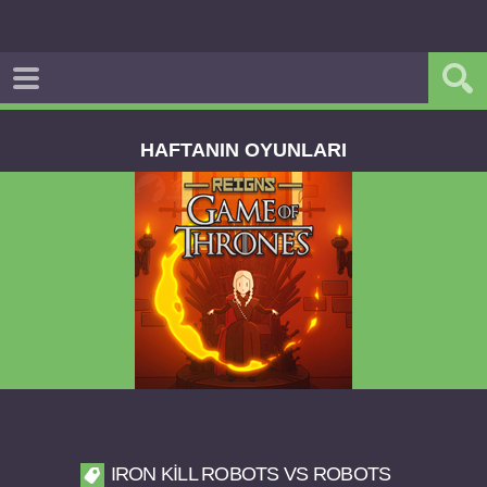
HAFTANIN OYUNLARI
Reigns Game of Thrones v2.0.81 FULL APK
IRON KILL ROBOTS VS ROBOTS