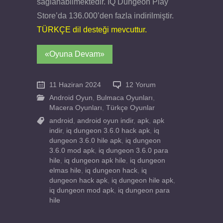
sağlanabilmektedir. IQ Dungeon Play
Store’da 136.000’den fazla indirilmiştir.
TÜRKÇE dil desteği mevcuttur.
«Oyuna Devam»
11 Haziran 2024
12 Yorum
Android Oyun
,
Bulmaca Oyunları
,
Macera Oyunları
,
Türkçe Oyunlar
android
,
android oyun indir
,
apk
,
apk
indir
,
iq dungeon 3.6.0 hack apk
,
iq
dungeon 3.6.0 hile apk
,
iq dungeon
3.6.0 mod apk
,
iq dungeon 3.6.0 para
hile
,
iq dungeon apk hile
,
iq dungeon
elmas hile
,
iq dungeon hack
,
iq
dungeon hack apk
,
iq dungeon hile apk
,
iq dungeon mod apk
,
iq dungeon para
hile