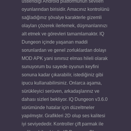
üstlendiği Android platformunun sevilen
oyunlarından birisidir. Amacınız kontrolünü
sağladığınız şövalye karakterle gizemli
olayları çözerek ilerlemek, düşmanlarınızı
alt etmek ve görevleri tamamlamaktır. IQ
Dungeon içinde yaşanan maddi
sorunlardan ve genel zorluklardan dolayı
MOD APK yani sınırsız elmas hileli olarak
sunuyorum bu sayede oyunun keyfini
sonuna kadar çıkarabilir, istediğiniz gibi
ipucu kullanabilirsiniz. Onlarca aşama,
sürükleyici serüven, arkadaşlarınız ve
dahası sizleri bekliyor. IQ Dungeon v3.6.0
sürümünde hatalar için düzeltmeler
yapılmıştır. Grafikleri 2D olup ses kalitesi
iyi seviyededir. Kontroller çift parmak ile