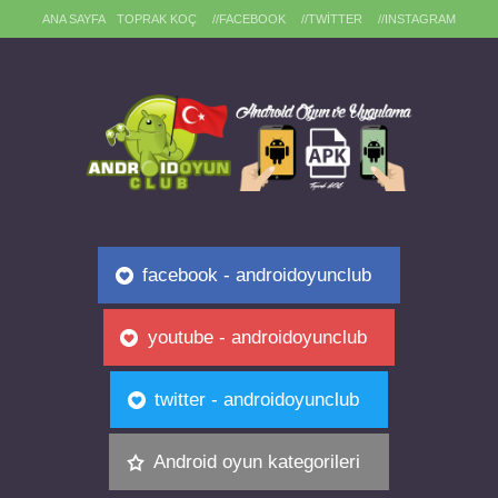
ANA SAYFA
TOPRAK KOÇ
//FACEBOOK
//TWITTER
//INSTAGRAM
facebook - androidoyunclub
youtube - androidoyunclub
twitter - androidoyunclub
Android oyun kategorileri