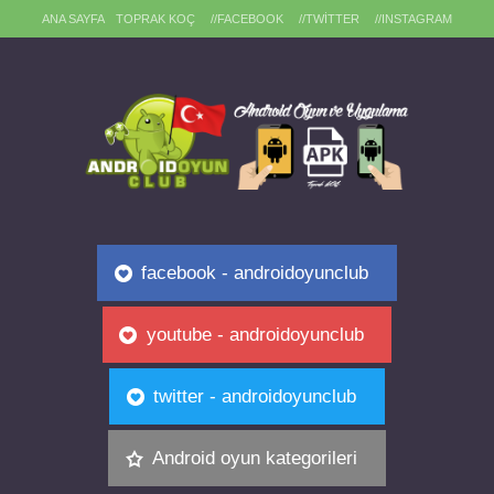
ANA SAYFA
TOPRAK KOÇ
//FACEBOOK
//TWITTER
//INSTAGRAM
facebook - androidoyunclub
youtube - androidoyunclub
twitter - androidoyunclub
Android oyun kategorileri