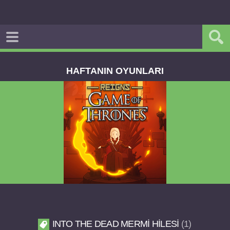
HAFTANIN OYUNLARI
Reigns Game of Thrones v2.0.81 FULL APK
INTO THE DEAD MERMI HILESI
1