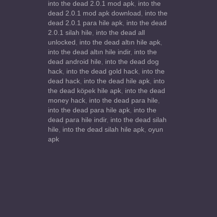
into the dead 2.0.1 mod apk
,
into the
dead 2.0.1 mod apk download
,
into the
dead 2.0.1 para hile apk
,
into the dead
2.0.1 silah hile
,
into the dead all
unlocked
,
into the dead altın hile apk
,
into the dead altın hile indir
,
into the
dead android hile
,
into the dead dog
hack
,
into the dead gold hack
,
into the
dead hack
,
into the dead hile apk
,
into
the dead köpek hile apk
,
into the dead
money hack
,
into the dead para hile
,
into the dead para hile apk
,
into the
dead para hile indir
,
into the dead silah
hile
,
into the dead silah hile apk
,
oyun
apk