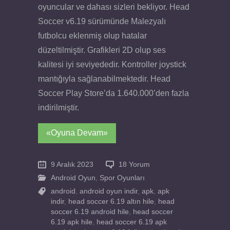
oyuncular ve dahası sizleri bekliyor. Head
Soccer v6.19 sürümünde Malezyalı
futbolcu eklenmiş olup hatalar
düzeltilmiştir. Grafikleri 2D olup ses
kalitesi iyi seviyededir. Kontroller joystick
mantığıyla sağlanabilmektedir. Head
Soccer Play Store’da 1.640.000’den fazla
indirilmiştir.
«Oyuna Devam»
9 Aralık 2023
18 Yorum
Android Oyun
,
Spor Oyunları
android
,
android oyun indir
,
apk
,
apk
indir
,
head soccer 6.19 altın hile
,
head
soccer 6.19 android hile
,
head soccer
6.19 apk hile
,
head soccer 6.19 apk