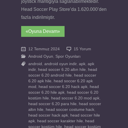
joystick mantığıyla sağlanabilmektedir.
Head Soccer Play Store’da 1.620.000’den
fazla indirilmiştir.
«Oyuna Devam»
12 Temmuz 2024
15 Yorum
Android Oyun
,
Spor Oyunları
android
,
android oyun indir
,
apk
,
apk
indir
,
head soccer 6.20 altın hile
,
head
soccer 6.20 android hile
,
head soccer
6.20 apk hile
,
head soccer 6.20 apk
mod
,
head soccer 6.20 hack apk
,
head
soccer 6.20 hile apk
,
head soccer 6.20
kostüm hile
,
head soccer 6.20 mod apk
,
head soccer 6.20 para hile
,
head soccer
altın hile
,
head soccer costume hack
,
head soccer hack apk
,
head soccer hile
apk
,
head soccer karakter hile
,
head
soccer kostüm hile
,
head soccer kostüm