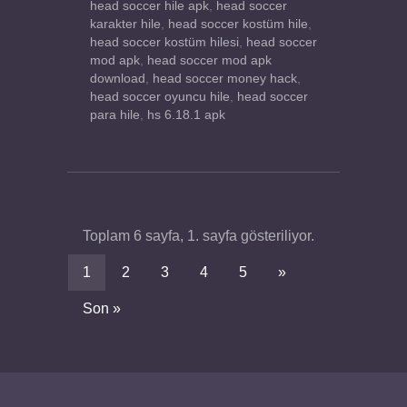
head soccer hile apk
,
head soccer
karakter hile
,
head soccer kostüm hile
,
head soccer kostüm hilesi
,
head soccer
mod apk
,
head soccer mod apk
download
,
head soccer money hack
,
head soccer oyuncu hile
,
head soccer
para hile
,
hs 6.18.1 apk
Toplam 6 sayfa, 1. sayfa gösteriliyor.
1
2
3
4
5
»
Son »