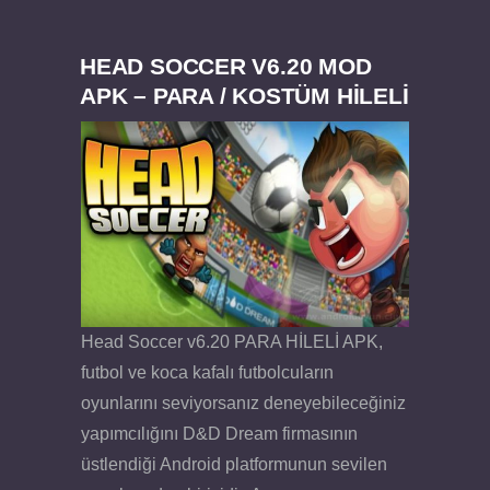
HEAD SOCCER V6.20 MOD
APK – PARA / KOSTÜM HİLELİ
Head Soccer v6.20 PARA HİLELİ APK,
futbol ve koca kafalı futbolcuların
oyunlarını seviyorsanız deneyebileceğiniz
yapımcılığını D&D Dream firmasının
üstlendiği Android platformunun sevilen