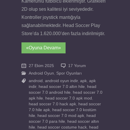
Kamerunlu futbolcu eklenmiştir. Grafikleri
2D olup ses kalitesi iyi seviyededir.
Kontroller joystick mantığıyla
sağlanabilmektedir. Head Soccer Play
Store’da 1.620.000’den fazla indirilmiştir.
«Oyuna Devam»
27 Ekim 2025
17 Yorum
Android Oyun
,
Spor Oyunları
android
,
android oyun indir
,
apk
,
apk
indir
,
head soccer 7.0 altın hile
,
head
soccer 7.0 android hile
,
head soccer 7.0
apk hile
,
head soccer 7.0 apk mod
,
head soccer 7.0 hack apk
,
head soccer
7.0 hile apk
,
head soccer 7.0 kostüm
hile
,
head soccer 7.0 mod apk
,
head
soccer 7.0 para hile
,
head soccer altın
hile
,
head soccer costume hack
,
head