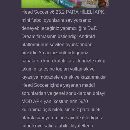
Head Soccer v6.23.2 PARA HİLELİ APK,
mini futbol oyunlarını seviyorsanız
deneyebileceğiniz yapımcılığını D&D
Dream firmasının üstlendiği Android
platformunun sevilen oyunlarından
birisidir. Amacınız bulunduğunuz
sahalarda koca kafalı karakterinizle rakip
takımın kalesine topları yollamak ve
kıyasıya mücadele etmek ve kazanmaktır.
Head Soccer içinde yaşanan maddi
sorunlardan ve genel zorluklardan dolayı
MOD APK yani kostümlerin %70
kullanıma açık hileli, sınırsız para hileli
olarak sunuyorum bu sayede istediğiniz
futbolcuyu satın alabilir, kıyafetlerin