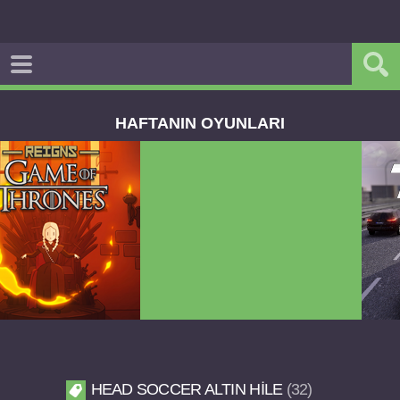
HAFTANIN OYUNLARI
Dream Road Multiplayer v1.4.2 PARA HİLELİ
APK
HEAD SOCCER ALTIN HILE
32