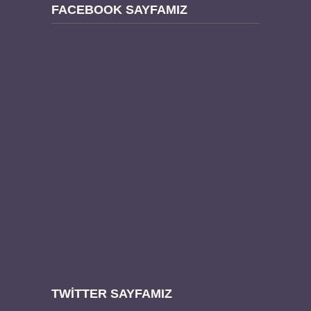
FACEBOOK SAYFAMIZ
TWITTER SAYFAMIZ