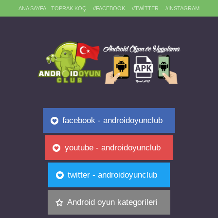
ANA SAYFA
TOPRAK KOÇ
//FACEBOOK
//TWITTER
//INSTAGRAM
facebook - androidoyunclub
youtube - androidoyunclub
twitter - androidoyunclub
Android oyun kategorileri