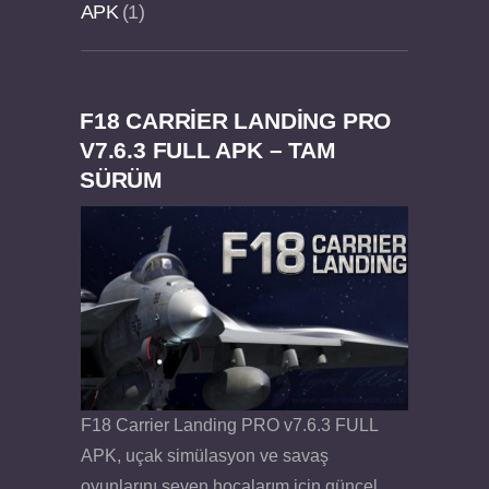
APK
1
F18 CARRIER LANDING PRO
Dream Road Multiplayer v1.4.2 PARA HİLELİ
Felix the Reaper v1.25 FULL APK
V7.6.3 FULL APK – TAM
SÜRÜM
APK
F18 Carrier Landing PRO v7.6.3 FULL
APK, uçak simülasyon ve savaş
oyunlarını seven hocalarım için güncel