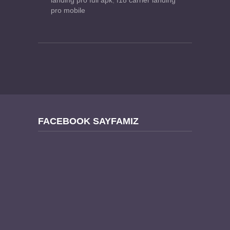
landing pro full apk
,
f18 carrier landing
pro mobile
FACEBOOK SAYFAMIZ