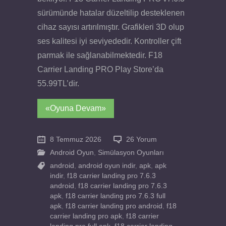
sürümünde hatalar düzeltilip desteklenen
cihaz sayısı artırılmıştır. Grafikleri 3D olup
ses kalitesi iyi seviyededir. Kontroller çift
parmak ile sağlanabilmektedir. F18
Carrier Landing PRO Play Store’da
55.99TL’dir.
«Oyuna Devam»
8 Temmuz 2026
26 Yorum
Android Oyun
,
Simülasyon Oyunları
android
,
android oyun indir
,
apk
,
apk
indir
,
f18 carrier landing pro 7.6.3
android
,
f18 carrier landing pro 7.6.3
apk
,
f18 carrier landing pro 7.6.3 full
apk
,
f18 carrier landing pro android
,
f18
carrier landing pro apk
,
f18 carrier