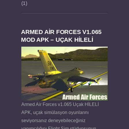
1
ARMED AIR FORCES V1.065
Dream Road Multiplayer v1.4.2 PARA HİLELİ
Felix the Reaper v1.25 FULL APK
MOD APK – UÇAK HİLELİ
APK
Armed Air Forces v1.065 Uçak HİLELİ
APK, uçak simülasyon oyunlarını
seviyorsanız deneyebileceğiniz
yapımcılığını Flight Sim stüdyosunun