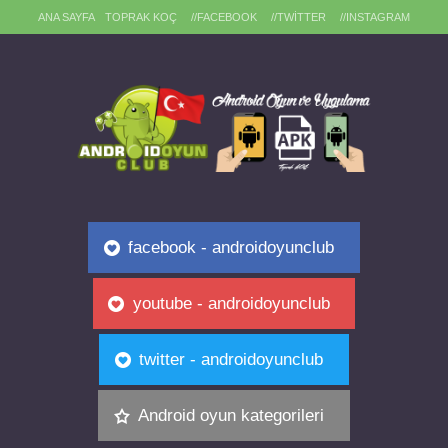
ANA SAYFA
TOPRAK KOÇ
//FACEBOOK
//TWITTER
//INSTAGRAM
facebook - androidoyunclub
youtube - androidoyunclub
twitter - androidoyunclub
Android oyun kategorileri