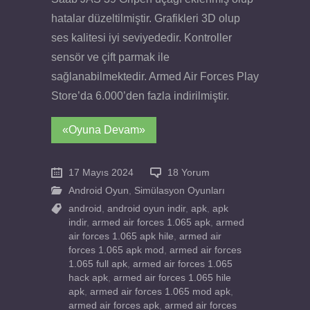
hatalar düzeltilmiştir. Grafikleri 3D olup
ses kalitesi iyi seviyededir. Kontroller
sensör ve çift parmak ile
sağlanabilmektedir. Armed Air Forces Play
Store’da 6.000’den fazla indirilmiştir.
«Oyuna Devam»
17 Mayıs 2024
18 Yorum
Android Oyun
,
Simülasyon Oyunları
android
,
android oyun indir
,
apk
,
apk
indir
,
armed air forces 1.065 apk
,
armed
air forces 1.065 apk hile
,
armed air
forces 1.065 apk mod
,
armed air forces
1.065 full apk
,
armed air forces 1.065
hack apk
,
armed air forces 1.065 hile
apk
,
armed air forces 1.065 mod apk
,
armed air forces apk
,
armed air forces