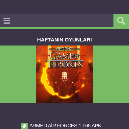
HAFTANIN OYUNLARI
Reigns Game of Thrones v2.0.81 FULL APK
ARMED AIR FORCES 1.065 APK