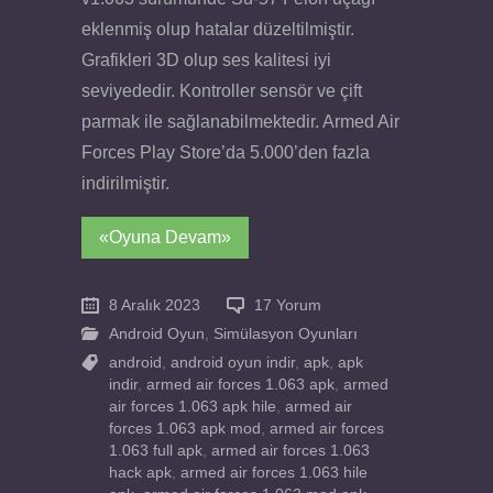
eklenmiş olup hatalar düzeltilmiştir.
Grafikleri 3D olup ses kalitesi iyi
seviyededir. Kontroller sensör ve çift
parmak ile sağlanabilmektedir. Armed Air
Forces Play Store’da 5.000’den fazla
indirilmiştir.
«Oyuna Devam»
8 Aralık 2023
17 Yorum
Android Oyun
,
Simülasyon Oyunları
android
,
android oyun indir
,
apk
,
apk
indir
,
armed air forces 1.063 apk
,
armed
air forces 1.063 apk hile
,
armed air
forces 1.063 apk mod
,
armed air forces
1.063 full apk
,
armed air forces 1.063
hack apk
,
armed air forces 1.063 hile