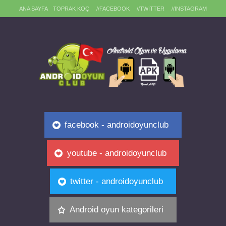
ANA SAYFA
TOPRAK KOÇ
//FACEBOOK
//TWITTER
//INSTAGRAM
facebook - androidoyunclub
youtube - androidoyunclub
twitter - androidoyunclub
Android oyun kategorileri