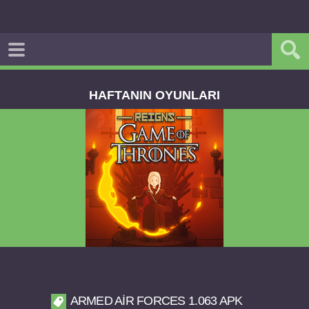
HAFTANIN OYUNLARI
Reigns Game of Thrones v2.0.81 FULL APK
ARMED AIR FORCES 1.063 APK