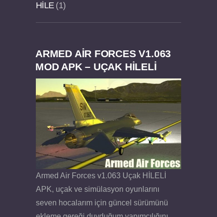
HILE
1
ARMED AIR FORCES V1.063
Dream Road Multiplayer v1.4.2 PARA HİLELİ
Felix the Reaper v1.25 FULL APK
MOD APK – UÇAK HİLELİ
APK
Armed Air Forces v1.063 Uçak HİLELİ
APK, uçak ve simülasyon oyunlarını
seven hocalarım için güncel sürümünü
ekleme gereği duyduğum yapımcılığını