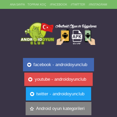
ANA SAYFA
TOPRAK KOÇ
//FACEBOOK
//TWITTER
//INSTAGRAM
facebook - androidoyunclub
youtube - androidoyunclub
twitter - androidoyunclub
Android oyun kategorileri