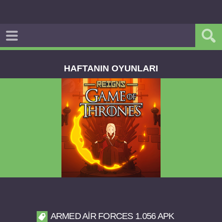
HAFTANIN OYUNLARI
Reigns Game of Thrones v2.0.81 FULL APK
ARMED AIR FORCES 1.056 APK