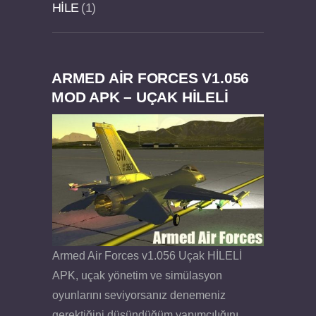
HILE
1
ARMED AIR FORCES V1.056
Dream Road Multiplayer v1.4.2 PARA HİLELİ
Felix the Reaper v1.25 FULL APK
MOD APK – UÇAK HİLELİ
APK
Armed Air Forces v1.056 Uçak HİLELİ
APK, uçak yönetim ve simülasyon
oyunlarını seviyorsanız denemeniz
gerektiğini düşündüğüm yapımcılığını