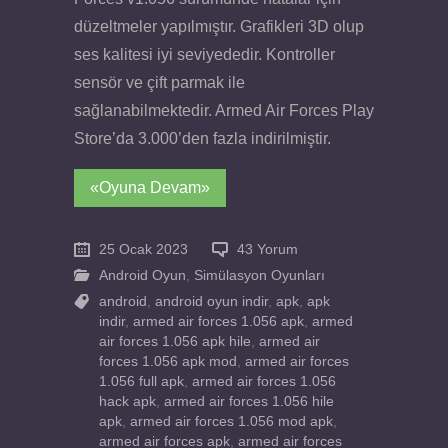
düzeltmeler yapılmıştır. Grafikleri 3D olup
ses kalitesi iyi seviyededir. Kontroller
sensör ve çift parmak ile
sağlanabilmektedir. Armed Air Forces Play
Store’da 3.000’den fazla indirilmiştir.
«Oyuna Devam»
25 Ocak 2023
43 Yorum
Android Oyun
,
Simülasyon Oyunları
android
,
android oyun indir
,
apk
,
apk
indir
,
armed air forces 1.056 apk
,
armed
air forces 1.056 apk hile
,
armed air
forces 1.056 apk mod
,
armed air forces
1.056 full apk
,
armed air forces 1.056
hack apk
,
armed air forces 1.056 hile
apk
,
armed air forces 1.056 mod apk
,
armed air forces apk
,
armed air forces