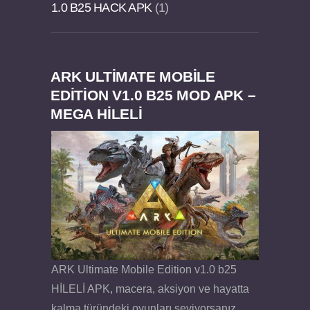
1.0 B25 HACK APK
1
ARK ULTIMATE MOBILE
Dream Road Multiplayer v1.4.2 PARA HİLELİ
Felix the Reaper v1.25 FULL APK
EDITION V1.0 B25 MOD APK –
MEGA HİLELİ
APK
ARK Ultimate Mobile Edition v1.0 b25
HİLELİ APK, macera, aksiyon ve hayatta
kalma türündeki oyunları seviyorsanız