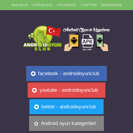
ANA SAYFA
TOPRAK KOÇ
//FACEBOOK
//TWITTER
//INSTAGRAM
facebook - androidoyunclub
youtube - androidoyunclub
twitter - androidoyunclub
Android oyun kategorileri