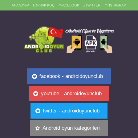
ANA SAYFA
TOPRAK KOÇ
//FACEBOOK
//TWITTER
//INSTAGRAM
facebook - androidoyunclub
youtube - androidoyunclub
twitter - androidoyunclub
Android oyun kategorileri