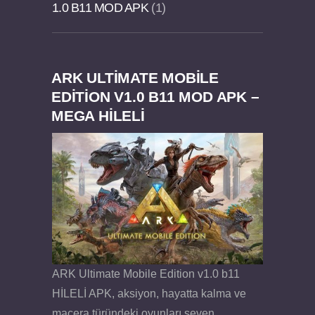
1.0 B11 MOD APK
1
ARK ULTIMATE MOBILE
Dream Road Multiplayer v1.4.2 PARA HİLELİ
Felix the Reaper v1.25 FULL APK
EDITION V1.0 B11 MOD APK –
MEGA HİLELİ
APK
ARK Ultimate Mobile Edition v1.0 b11
HİLELİ APK, aksiyon, hayatta kalma ve
macera türündeki oyunları seven