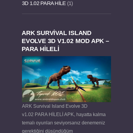
3D 1.02 PARA HILE
1
ARK SURVIVAL ISLAND
Dream Road Multiplayer v1.4.2 PARA HİLELİ
Felix the Reaper v1.25 FULL APK
EVOLVE 3D V1.02 MOD APK –
PARA HİLELİ
APK
ARK Survival Island Evolve 3D
v1.02 PARA HİLELİ APK, hayatta kalma
temalı oyunları seviyorsanız denemeniz
gerektiğini düşündüğüm