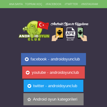
ANA SAYFA
TOPRAK KOÇ
//FACEBOOK
//TWITTER
//INSTAGRAM
facebook - androidoyunclub
youtube - androidoyunclub
twitter - androidoyunclub
Android oyun kategorileri