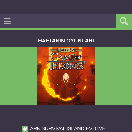
HAFTANIN OYUNLARI
Reigns Game of Thrones v2.0.81 FULL APK
ARK SURVIVAL ISLAND EVOLVE