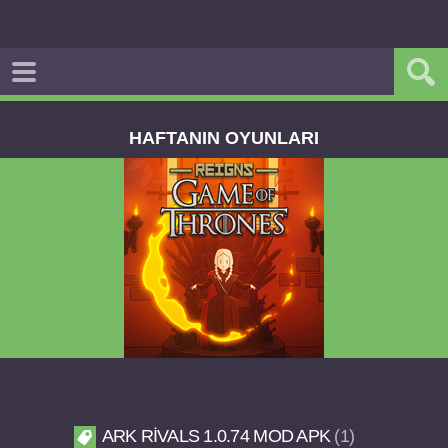
HAFTANIN OYUNLARI
Reigns Game of Thrones v2.0.81 FULL APK
ARK RIVALS 1.0.74 MOD APK
1