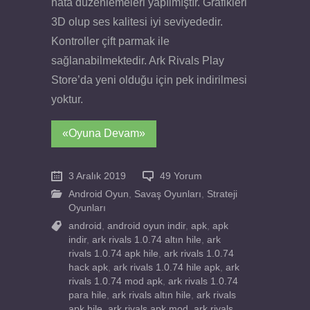
hata düzenlemeleri yapılmıştır. Grafikleri
3D olup ses kalitesi iyi seviyededir.
Kontroller çift parmak ile
sağlanabilmektedir. Ark Rivals Play
Store’da yeni olduğu için pek indirilmesi
yoktur.
«Oyuna Devam»
3 Aralık 2019
49 Yorum
Android Oyun
,
Savaş Oyunları
,
Strateji
Oyunları
android
,
android oyun indir
,
apk
,
apk
indir
,
ark rivals 1.0.74 altın hile
,
ark
rivals 1.0.74 apk hile
,
ark rivals 1.0.74
hack apk
,
ark rivals 1.0.74 hile apk
,
ark
rivals 1.0.74 mod apk
,
ark rivals 1.0.74
para hile
,
ark rivals altın hile
,
ark rivals
apk hile
,
ark rivals apk mod
,
ark rivals