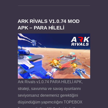
ARK RIVALS V1.0.74 MOD
APK – PARA HİLELİ
Dream Road Multiplayer v1.4.2 PARA HİLELİ
Felix the Reaper v1.25 FULL APK
APK
Ark Rivals v1.0.74 PARA HİLELİ APK,
strateji, savunma ve savaş oyunlarını
seviyorsanız denemeniz gerektiğini
düşündüğüm yapımcılığını TOPEBOX