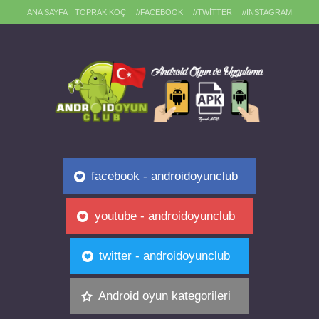
ANA SAYFA
TOPRAK KOÇ
//FACEBOOK
//TWITTER
//INSTAGRAM
facebook - androidoyunclub
youtube - androidoyunclub
twitter - androidoyunclub
Android oyun kategorileri