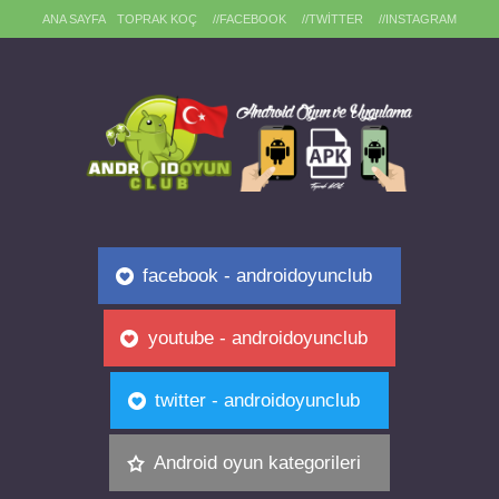
ANA SAYFA
TOPRAK KOÇ
//FACEBOOK
//TWITTER
//INSTAGRAM
facebook - androidoyunclub
youtube - androidoyunclub
twitter - androidoyunclub
Android oyun kategorileri