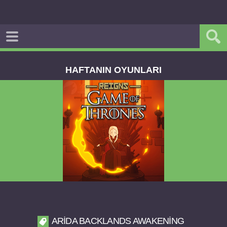
HAFTANIN OYUNLARI
Reigns Game of Thrones v2.0.81 FULL APK
ARIDA BACKLANDS AWAKENING