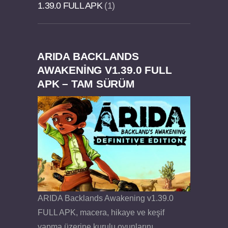
1.39.0 FULL APK
1
ARIDA BACKLANDS
Dream Road Multiplayer v1.4.2 PARA HİLELİ
Felix the Reaper v1.25 FULL APK
AWAKENING V1.39.0 FULL
APK – TAM SÜRÜM
APK
ARIDA Backlands Awakening v1.39.0
FULL APK, macera, hikaye ve keşif
yapma üzerine kurulu oyunlarını