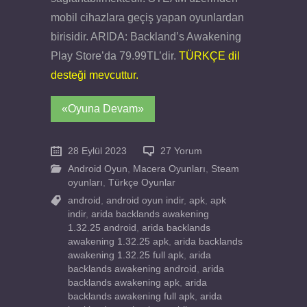
mobil cihazlara geçiş yapan oyunlardan
birisidir. ARIDA: Backland’s Awakening
Play Store’da 79.99TL’dir.
TÜRKÇE dil
desteği mevcuttur.
«Oyuna Devam»
28 Eylül 2023
27 Yorum
Android Oyun
,
Macera Oyunları
,
Steam
oyunları
,
Türkçe Oyunlar
android
,
android oyun indir
,
apk
,
apk
indir
,
arida backlands awakening
1.32.25 android
,
arida backlands
awakening 1.32.25 apk
,
arida backlands
awakening 1.32.25 full apk
,
arida
backlands awakening android
,
arida
backlands awakening apk
,
arida
backlands awakening full apk
,
arida