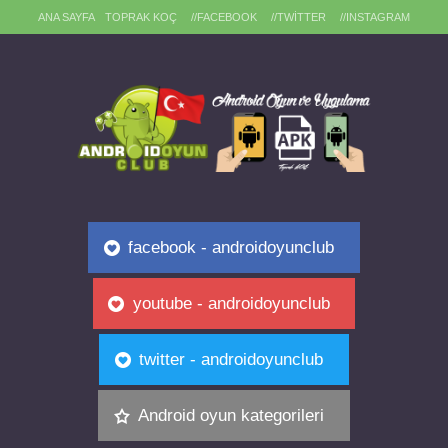
ANA SAYFA
TOPRAK KOÇ
//FACEBOOK
//TWITTER
//INSTAGRAM
facebook - androidoyunclub
youtube - androidoyunclub
twitter - androidoyunclub
Android oyun kategorileri