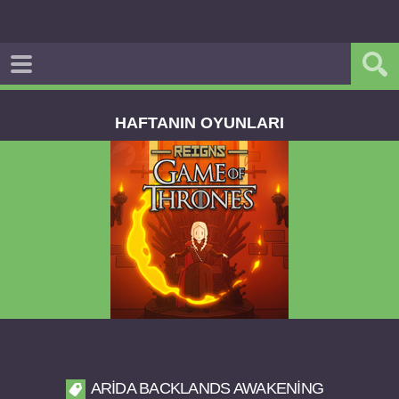
HAFTANIN OYUNLARI
Reigns Game of Thrones v2.0.81 FULL APK
ARIDA BACKLANDS AWAKENING