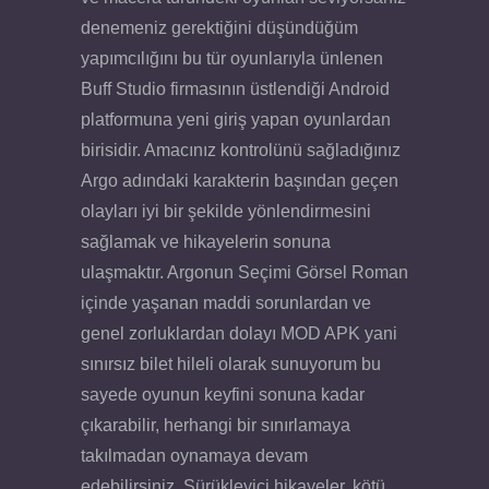
denemeniz gerektiğini düşündüğüm
yapımcılığını bu tür oyunlarıyla ünlenen
Buff Studio firmasının üstlendiği Android
platformuna yeni giriş yapan oyunlardan
birisidir. Amacınız kontrolünü sağladığınız
Argo adındaki karakterin başından geçen
olayları iyi bir şekilde yönlendirmesini
sağlamak ve hikayelerin sonuna
ulaşmaktır. Argonun Seçimi Görsel Roman
içinde yaşanan maddi sorunlardan ve
genel zorluklardan dolayı MOD APK yani
sınırsız bilet hileli olarak sunuyorum bu
sayede oyunun keyfini sonuna kadar
çıkarabilir, herhangi bir sınırlamaya
takılmadan oynamaya devam
edebilirsiniz. Sürükleyici hikayeler, kötü