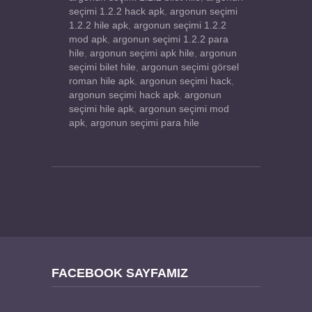
seçimi 1.2.2 hack apk
,
argonun seçimi
1.2.2 hile apk
,
argonun seçimi 1.2.2
mod apk
,
argonun seçimi 1.2.2 para
hile
,
argonun seçimi apk hile
,
argonun
seçimi bilet hile
,
argonun seçimi görsel
roman hile apk
,
argonun seçimi hack
,
argonun seçimi hack apk
,
argonun
seçimi hile apk
,
argonun seçimi mod
apk
,
argonun seçimi para hile
FACEBOOK SAYFAMIZ