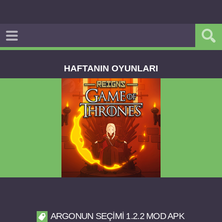
HAFTANIN OYUNLARI
Reigns Game of Thrones v2.0.81 FULL APK
ARGONUN SEÇIMI 1.2.2 MOD APK