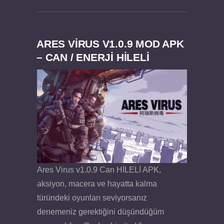
ARES VIRUS V1.0.9 MOD APK
– CAN / ENERJI HİLELİ
Dream Road Multiplayer v1.4.2 PARA HİLELİ
Felix the Reaper v1.25 FULL APK
APK
Ares Virus v1.0.9 Can HİLELİ APK,
aksiyon, macera ve hayatta kalma
türündeki oyunları seviyorsanız
denemeniz gerektiğini düşündüğüm