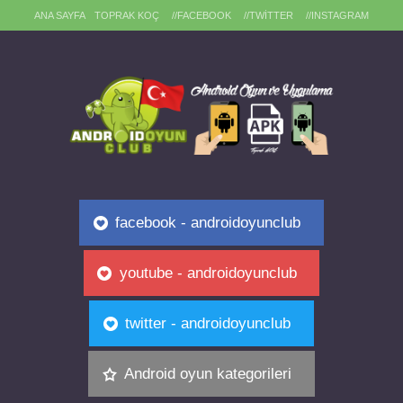
ANA SAYFA
TOPRAK KOÇ
//FACEBOOK
//TWITTER
//INSTAGRAM
facebook - androidoyunclub
youtube - androidoyunclub
twitter - androidoyunclub
Android oyun kategorileri