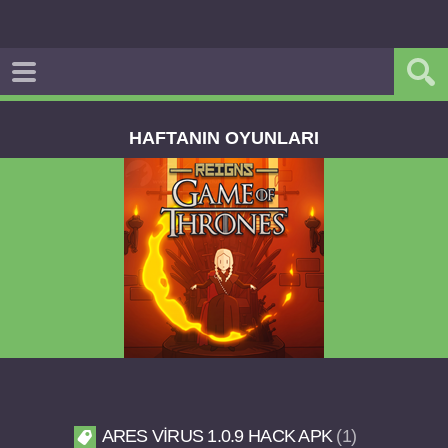
HAFTANIN OYUNLARI
Reigns Game of Thrones v2.0.81 FULL APK
ARES VIRUS 1.0.9 HACK APK
1