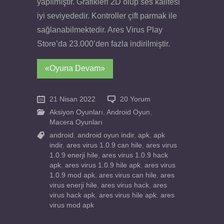
yapılmıştır. Grafikleri 2D olup ses kalitesi
iyi seviyededir. Kontroller çift parmak ile
sağlanabilmektedir. Ares Virus Play
Store’da 23.000’den fazla indirilmiştir.
«Oyuna Devam»
21 Nisan 2022
20 Yorum
Aksiyon Oyunları
,
Android Oyun
,
Macera Oyunları
android
,
android oyun indir
,
apk
,
apk
indir
,
ares virus 1.0.9 can hile
,
ares virus
1.0.9 enerji hile
,
ares virus 1.0.9 hack
apk
,
ares virus 1.0.9 hile apk
,
ares virus
1.0.9 mod apk
,
ares virus can hile
,
ares
virus enerji hile
,
ares virus hack
,
ares
virus hack apk
,
ares virus hile apk
,
ares
virus mod apk