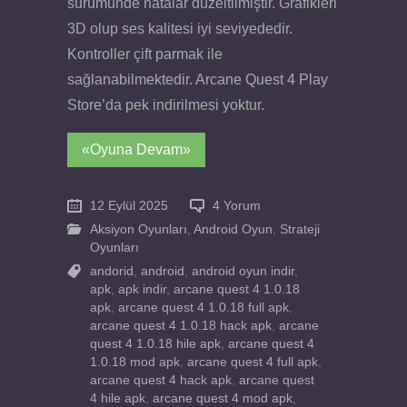
sürümünde hatalar düzeltilmiştir. Grafikleri
3D olup ses kalitesi iyi seviyededir.
Kontroller çift parmak ile
sağlanabilmektedir. Arcane Quest 4 Play
Store’da pek indirilmesi yoktur.
«Oyuna Devam»
12 Eylül 2025
4 Yorum
Aksiyon Oyunları
,
Android Oyun
,
Strateji
Oyunları
andorid
,
android
,
android oyun indir
,
apk
,
apk indir
,
arcane quest 4 1.0.18
apk
,
arcane quest 4 1.0.18 full apk
,
arcane quest 4 1.0.18 hack apk
,
arcane
quest 4 1.0.18 hile apk
,
arcane quest 4
1.0.18 mod apk
,
arcane quest 4 full apk
,
arcane quest 4 hack apk
,
arcane quest
4 hile apk
,
arcane quest 4 mod apk
,