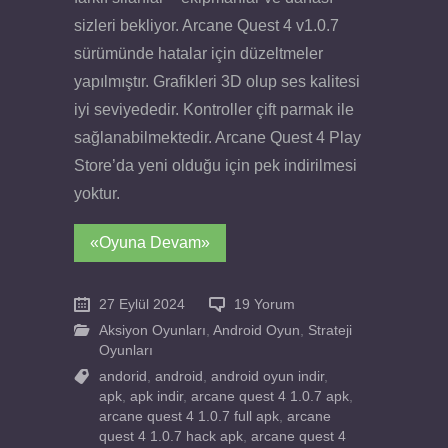
sizleri bekliyor. Arcane Quest 4 v1.0.7
sürümünde hatalar için düzeltmeler
yapılmıştır. Grafikleri 3D olup ses kalitesi
iyi seviyededir. Kontroller çift parmak ile
sağlanabilmektedir. Arcane Quest 4 Play
Store’da yeni olduğu için pek indirilmesi
yoktur.
«Oyuna Devam»
27 Eylül 2024
19 Yorum
Aksiyon Oyunları
,
Android Oyun
,
Strateji
Oyunları
andorid
,
android
,
android oyun indir
,
apk
,
apk indir
,
arcane quest 4 1.0.7 apk
,
arcane quest 4 1.0.7 full apk
,
arcane
quest 4 1.0.7 hack apk
,
arcane quest 4