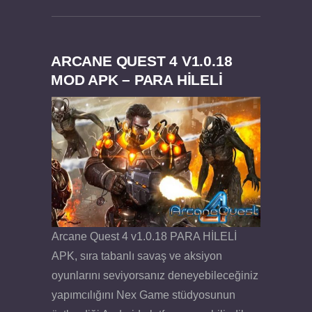
ARCANE QUEST 4 V1.0.18
MOD APK – PARA HİLELİ
Dream Road Multiplayer v1.4.2 PARA HİLELİ
Felix the Reaper v1.25 FULL APK
APK
Arcane Quest 4 v1.0.18 PARA HİLELİ
APK, sıra tabanlı savaş ve aksiyon
oyunlarını seviyorsanız deneyebileceğiniz
yapımcılığını Nex Game stüdyosunun