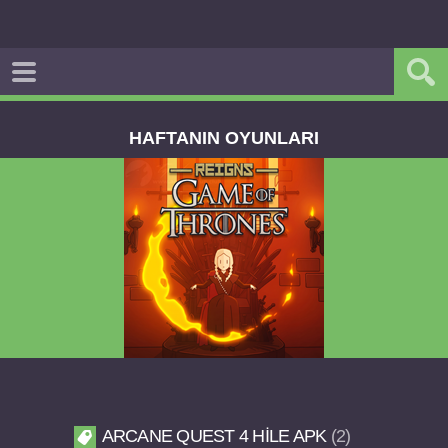
HAFTANIN OYUNLARI
Reigns Game of Thrones v2.0.81 FULL APK
ARCANE QUEST 4 HILE APK
2