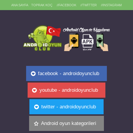
ANA SAYFA
TOPRAK KOÇ
//FACEBOOK
//TWITTER
//INSTAGRAM
facebook - androidoyunclub
youtube - androidoyunclub
twitter - androidoyunclub
Android oyun kategorileri