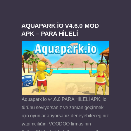
AQUAPARK IO V4.6.0 MOD
APK – PARA HİLELİ
Dream Road Multiplayer v1.4.2 PARA HİLELİ
Felix the Reaper v1.25 FULL APK
APK
Aquapark io v4.6.0 PARA HİLELİ APK, io
türünü seviyorsanız ve zaman geçirmek
için oyunlar arıyorsanız deneyebileceğiniz
yapımcılığını VOODOO firmasının