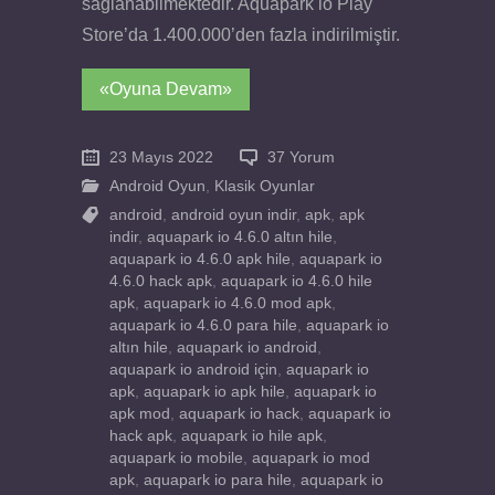
sağlanabilmektedir. Aquapark io Play
Store’da 1.400.000’den fazla indirilmiştir.
«Oyuna Devam»
23 Mayıs 2022
37 Yorum
Android Oyun
,
Klasik Oyunlar
android
,
android oyun indir
,
apk
,
apk
indir
,
aquapark io 4.6.0 altın hile
,
aquapark io 4.6.0 apk hile
,
aquapark io
4.6.0 hack apk
,
aquapark io 4.6.0 hile
apk
,
aquapark io 4.6.0 mod apk
,
aquapark io 4.6.0 para hile
,
aquapark io
altın hile
,
aquapark io android
,
aquapark io android için
,
aquapark io
apk
,
aquapark io apk hile
,
aquapark io
apk mod
,
aquapark io hack
,
aquapark io
hack apk
,
aquapark io hile apk
,
aquapark io mobile
,
aquapark io mod
apk
,
aquapark io para hile
,
aquapark io