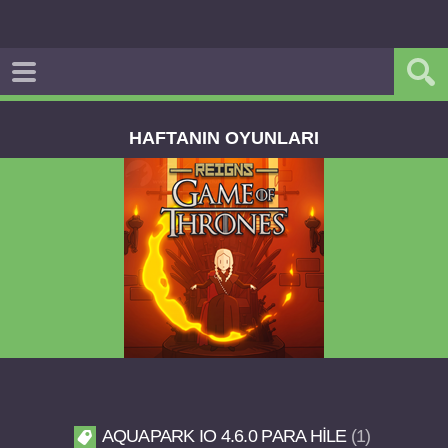
HAFTANIN OYUNLARI
Reigns Game of Thrones v2.0.81 FULL APK
AQUAPARK IO 4.6.0 PARA HILE
1