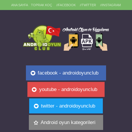
ANA SAYFA
TOPRAK KOÇ
//FACEBOOK
//TWITTER
//INSTAGRAM
facebook - androidoyunclub
youtube - androidoyunclub
twitter - androidoyunclub
Android oyun kategorileri