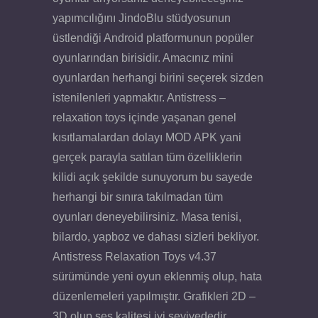
yapımcılığını JindoBlu stüdyosunun
üstlendiği Android platformunun popüler
oyunlarından birisidir. Amacınız mini
oyunlardan herhangi birini seçerek sizden
istenilenleri yapmaktır. Antistress –
relaxation toys içinde yaşanan genel
kısıtlamalardan dolayı MOD APK yani
gerçek parayla satılan tüm özelliklerin
kilidi açık şekilde sunuyorum bu sayede
herhangi bir sınıra takılmadan tüm
oyunları deneyebilirsiniz. Masa tenisi,
bilardo, yapboz ve dahası sizleri bekliyor.
Antistress Relaxation Toys v4.37
sürümünde yeni oyun eklenmiş olup, hata
düzenlemeleri yapılmıştır. Grafikleri 2D –
3D olup ses kalitesi iyi seviyededir.