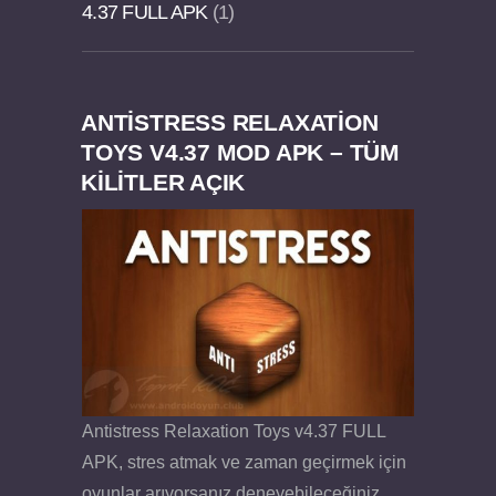
4.37 FULL APK
1
ANTISTRESS RELAXATION
Dream Road Multiplayer v1.4.2 PARA HİLELİ
Felix the Reaper v1.25 FULL APK
TOYS V4.37 MOD APK – TÜM
KİLİTLER AÇIK
APK
Antistress Relaxation Toys v4.37 FULL
APK, stres atmak ve zaman geçirmek için
oyunlar arıyorsanız deneyebileceğiniz