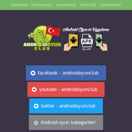
ANA SAYFA
TOPRAK KOÇ
//FACEBOOK
//TWITTER
//INSTAGRAM
facebook - androidoyunclub
youtube - androidoyunclub
twitter - androidoyunclub
Android oyun kategorileri