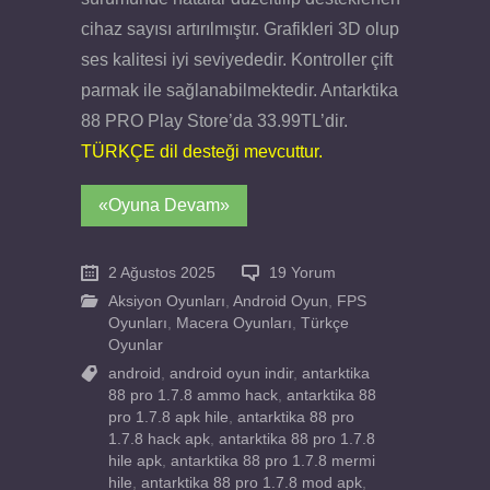
cihaz sayısı artırılmıştır. Grafikleri 3D olup
ses kalitesi iyi seviyededir. Kontroller çift
parmak ile sağlanabilmektedir. Antarktika
88 PRO Play Store’da 33.99TL’dir.
TÜRKÇE dil desteği mevcuttur.
«Oyuna Devam»
2 Ağustos 2025
19 Yorum
Aksiyon Oyunları
,
Android Oyun
,
FPS
Oyunları
,
Macera Oyunları
,
Türkçe
Oyunlar
android
,
android oyun indir
,
antarktika
88 pro 1.7.8 ammo hack
,
antarktika 88
pro 1.7.8 apk hile
,
antarktika 88 pro
1.7.8 hack apk
,
antarktika 88 pro 1.7.8
hile apk
,
antarktika 88 pro 1.7.8 mermi
hile
,
antarktika 88 pro 1.7.8 mod apk
,