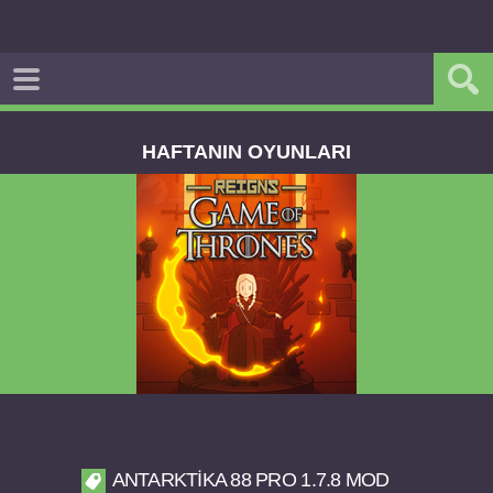
HAFTANIN OYUNLARI
Reigns Game of Thrones v2.0.81 FULL APK
ANTARKTIKA 88 PRO 1.7.8 MOD