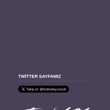
TWITTER SAYFAMIZ