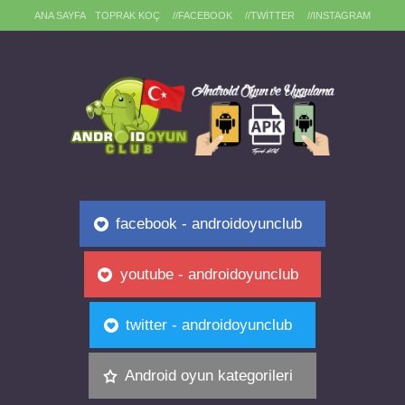
ANA SAYFA
TOPRAK KOÇ
//FACEBOOK
//TWITTER
//INSTAGRAM
facebook - androidoyunclub
youtube - androidoyunclub
twitter - androidoyunclub
Android oyun kategorileri