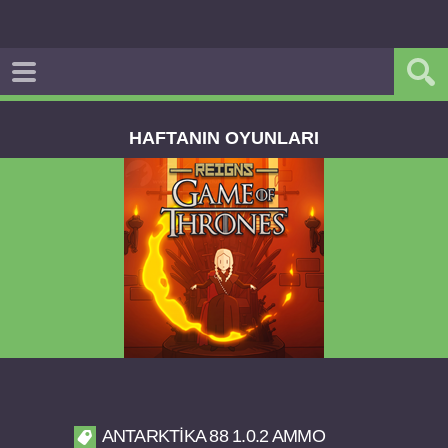
HAFTANIN OYUNLARI
Reigns Game of Thrones v2.0.81 FULL APK
ANTARKTIKA 88 1.0.2 AMMO