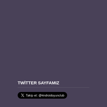
TWITTER SAYFAMIZ