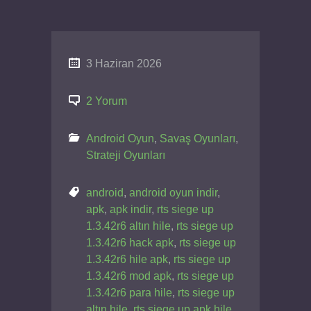
3 Haziran 2026
2 Yorum
Android Oyun
,
Savaş Oyunları
,
Strateji Oyunları
android
,
android oyun indir
,
apk
,
apk indir
,
rts siege up
1.3.42r6 altın hile
,
rts siege up
1.3.42r6 hack apk
,
rts siege up
1.3.42r6 hile apk
,
rts siege up
1.3.42r6 mod apk
,
rts siege up
1.3.42r6 para hile
,
rts siege up
altın hile
,
rts siege up apk hile
,