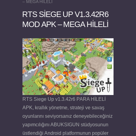
– MEGA HİLELİ
RTS SIEGE UP V1.3.42R6
MOD APK – MEGA HİLELİ
Felix the Reaper v1.25 FULL APK
RTS Siege Up v1.3.42r6 PARA HİLELİ
APK, krallık yönetme, strateji ve savaş
oyunlarını seviyorsanız deneyebileceğiniz
yapımcılığını ABUKSIGUN stüdyosunun
üstlendiği Android platformunun popüler