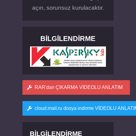
açın, sorunsuz kurulacaktır.
BILGILENDIRME
RAR'dan ÇIKARMA VİDEOLU ANLATIM
cloud.mail.ru dosya indirme VİDEOLU ANLAT
BILGILENDIRME