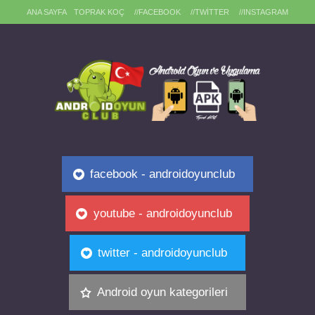
ANA SAYFA
TOPRAK KOÇ
//FACEBOOK
//TWITTER
//INSTAGRAM
facebook - androidoyunclub
youtube - androidoyunclub
twitter - androidoyunclub
Android oyun kategorileri