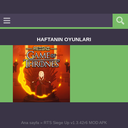
HAFTANIN OYUNLARI
Dream Road Multiplayer v1.4.2 PARA HİLELİ
APK
Ana sayfa
»
RTS Siege Up v1.3.42r6 MOD APK