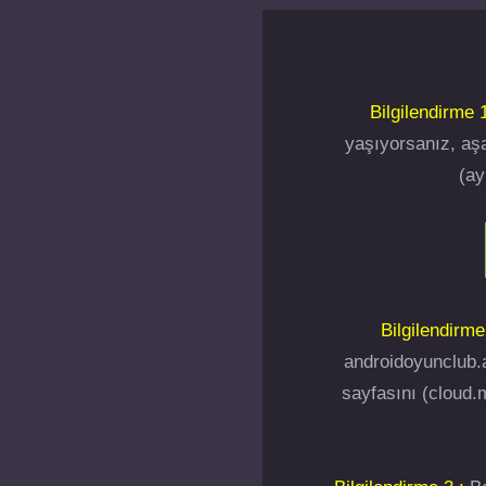
Bilgilendirme 1
yaşıyorsanız, aşa
(ay
Bilgilendirme
androidoyunclub.a
sayfasını (cloud.m