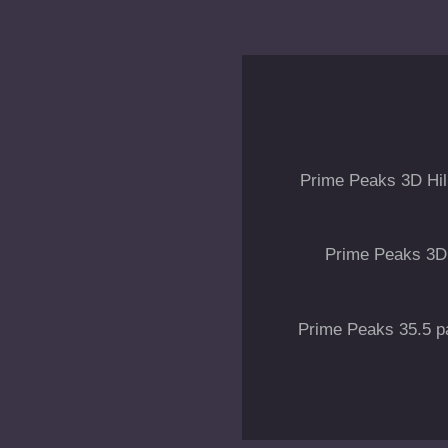
Prime Peaks 3D Hil
Prime Peaks 3D H
Prime Peaks 35.5 par