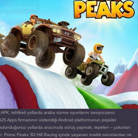
PK, tehlikeli yollarda araba sürme oyunlarını seviyorsanız
A25 Apps firmasının üstlendiği Android platformunun popüler
 bulunduğunuz yollarda aracınızla sürüş yapmak, tepeleri – çukurları
tır. Prime Peaks 3D Hill Racing içinde yaşanan maddi sorunlardan ve