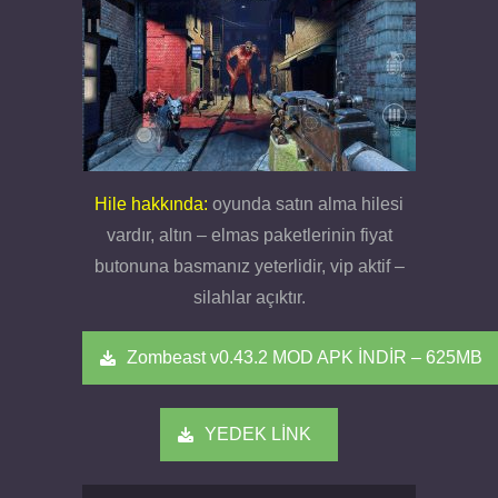
Hile hakkında:
oyunda satın alma hilesi
vardır, altın – elmas paketlerinin fiyat
butonuna basmanız yeterlidir, vip aktif –
silahlar açıktır.
Zombeast v0.43.2 MOD APK İNDİR – 625MB
YEDEK LİNK