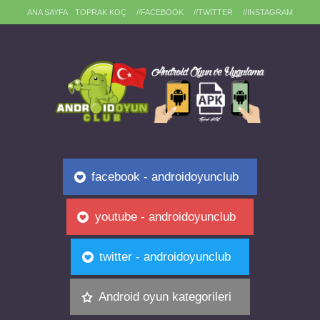
ANA SAYFA
TOPRAK KOÇ
//FACEBOOK
//TWITTER
//INSTAGRAM
facebook - androidoyunclub
youtube - androidoyunclub
twitter - androidoyunclub
Android oyun kategorileri