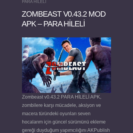
PARA HİLELİ
ZOMBEAST V0.43.2 MOD
APK – PARA HİLELİ
Felix the Reaper v1.25 FULL APK
Zombeast v0.43.2 PARA HİLELİ APK,
zombilere karşı mücadele, aksiyon ve
macera türündeki oyunları seven
hocalarım için güncel sürümünü ekleme
gereği duyduğum yapımcılığını AKPublish