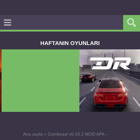
HAFTANIN OYUNLARI
Dream Road Multiplayer v1.4.2 PARA HİLELİ
APK
Ana sayfa
»
Zombeast v0.43.2 MOD APK –