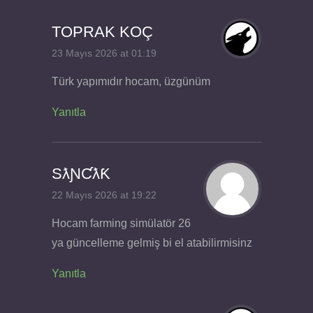
TOPRAK KOÇ
23 Mayıs 2026 at 01:19
Türk yapımıdır hocam, üzgünüm
Yanıtla
SƛƝƇƛƘ
22 Mayıs 2026 at 19:22
Hocam farming simülatör 26
ya güncelleme gelmiş bi el atabilirmisinz
Yanıtla