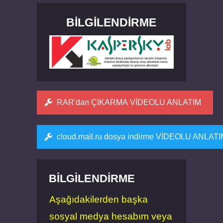
BILGILENDIRME
RAR'dan ÇIKARMA VİDEOLU ANLATIM
cloud.mail.ru dosya indirme VİDEOLU ANLAT
BILGILENDIRME
Aşağıdakilerden başka
sosyal medya hesabım veya