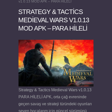
v1.0.13 MOD APK – PARA HİLELİ
STRATEGY & TACTICS
MEDIEVAL WARS V1.0.13
MOD APK – PARA HİLELİ
Felix the Reaper v1.25 FULL APK
Strategy & Tactics Medieval Wars v1.0.13
PARA HİLELİ APK, orta çağ evreninde
geçen savaş ve strateji türündeki oyunları
seven hocalarım için güncel sürümünü