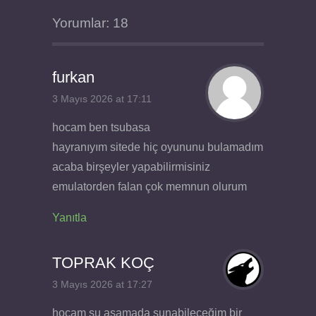
Yorumlar: 18
furkan
3 Mayıs 2026 at 17:11
hocam ben tsubasa
hayranıyım sitede hiç oyununu bulamadım
acaba birşeyler yapabilirmisiniz
emulatorden falan çok memnun olurum
Yanıtla
TOPRAK KOÇ
3 Mayıs 2026 at 17:27
hocam şu aşamada sunabileceğim bir