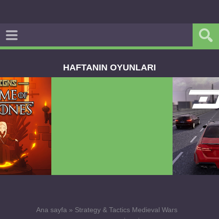
HAFTANIN OYUNLARI
Dream Road Multiplayer v1.4.2 PARA HİLELİ
APK
Ana sayfa
»
Strategy & Tactics Medieval Wars