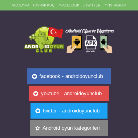
ANA SAYFA
TOPRAK KOÇ
//FACEBOOK
//TWITTER
//INSTAGRAM
facebook - androidoyunclub
youtube - androidoyunclub
twitter - androidoyunclub
Android oyun kategorileri