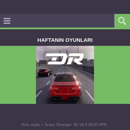
HAFTANIN OYUNLARI
Dream Road Multiplayer v1.4.2 PARA HİLELİ
APK
Ana sayfa
»
Scary Stranger 3D v8.0 MOD APK