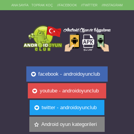
ANA SAYFA
TOPRAK KOÇ
//FACEBOOK
//TWITTER
//INSTAGRAM
facebook - androidoyunclub
youtube - androidoyunclub
twitter - androidoyunclub
Android oyun kategorileri