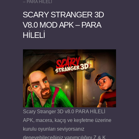
– PARA HİLELİ
SCARY STRANGER 3D
V8.0 MOD APK – PARA
HİLELİ
Felix the Reaper v1.25 FULL APK
Scary Stranger 3D v8.0 PARA HİLELİ
APK, macera, kaçış ve keşfetme üzerine
kurulu oyunları seviyorsanız
deneyebileceğiniz yapımcılığını Z & K