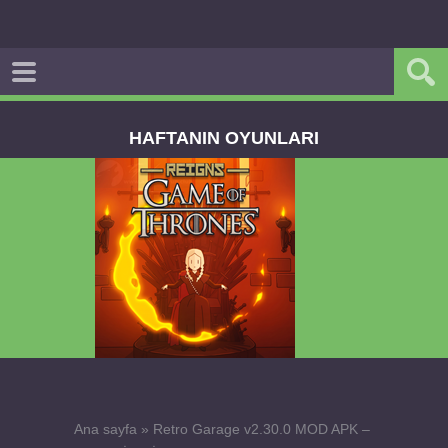
HAFTANIN OYUNLARI
Dream Road Multiplayer v1.4.2 PARA HİLELİ
APK
Ana sayfa
»
Retro Garage v2.30.0 MOD APK –