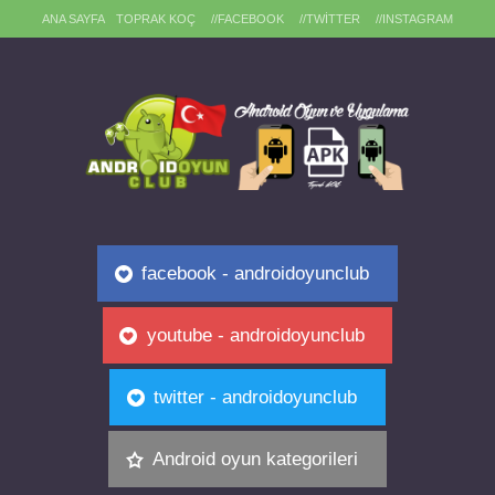
ANA SAYFA
TOPRAK KOÇ
//FACEBOOK
//TWITTER
//INSTAGRAM
facebook - androidoyunclub
youtube - androidoyunclub
twitter - androidoyunclub
Android oyun kategorileri