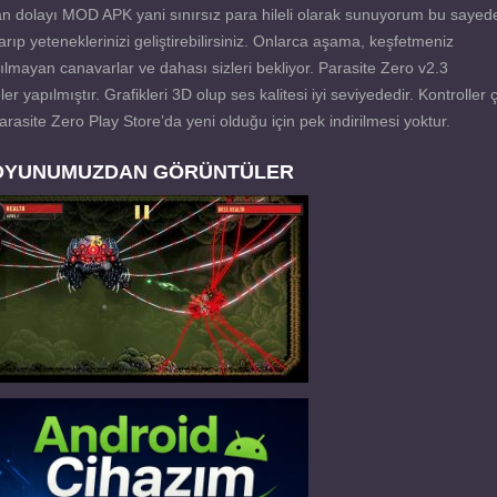
an dolayı MOD APK yani sınırsız para hileli olarak sunuyorum bu sayed
ıp yeteneklerinizi geliştirebilirsiniz. Onlarca aşama, keşfetmeniz
ılmayan canavarlar ve dahası sizleri bekliyor. Parasite Zero v2.3
 yapılmıştır. Grafikleri 3D olup ses kalitesi iyi seviyededir. Kontroller ç
rasite Zero Play Store’da yeni olduğu için pek indirilmesi yoktur.
OYUNUMUZDAN GÖRÜNTÜLER