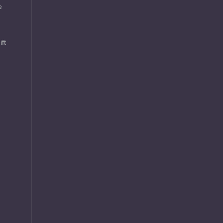
e
ift