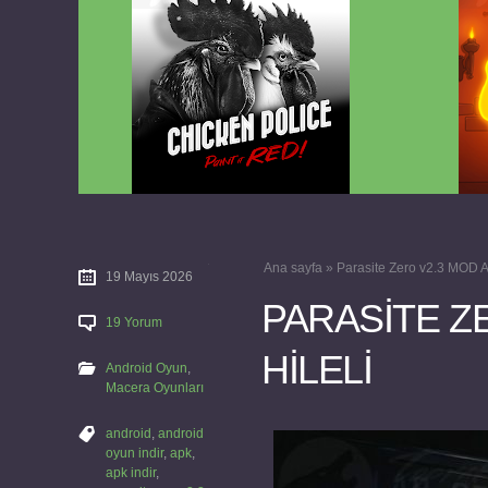
Chicken Police Paint it RED v1.0.8
Reigns
FULL APK
Ana sayfa
»
Parasite Zero v2.3 MOD 
19 Mayıs 2026
PARASITE Z
19 Yorum
HİLELİ
Android Oyun
,
Macera Oyunları
android
,
android
oyun indir
,
apk
,
apk indir
,