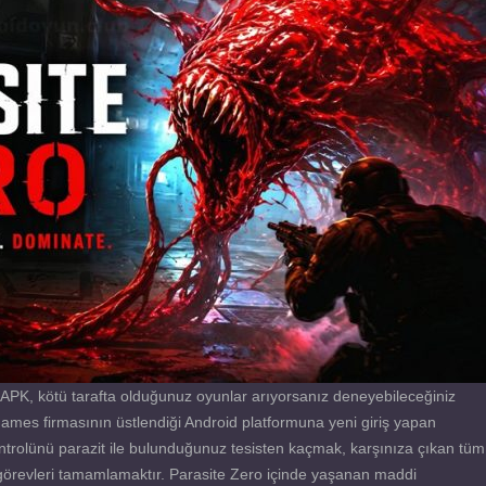
APK, kötü tarafta olduğunuz oyunlar arıyorsanız deneyebileceğiniz
 games firmasının üstlendiği Android platformuna yeni giriş yapan
ontrolünü parazit ile bulunduğunuz tesisten kaçmak, karşınıza çıkan tüm
görevleri tamamlamaktır. Parasite Zero içinde yaşanan maddi