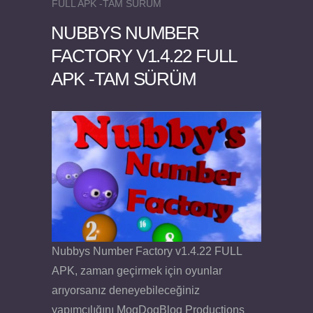
FULL APK -TAM SÜRÜM
NUBBYS NUMBER
FACTORY V1.4.22 FULL
APK -TAM SÜRÜM
Felix the Reaper v1.25 FULL APK
Nubbys Number Factory v1.4.22 FULL
APK, zaman geçirmek için oyunlar
arıyorsanız deneyebileceğiniz
yapımcılığını MogDogBlog Productions