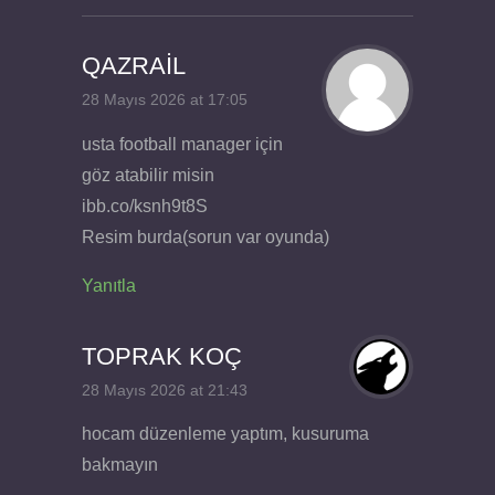
QAZRAİL
28 Mayıs 2026 at 17:05
usta football manager için
göz atabilir misin
ibb.co/ksnh9t8S
Resim burda(sorun var oyunda)
Yanıtla
TOPRAK KOÇ
28 Mayıs 2026 at 21:43
hocam düzenleme yaptım, kusuruma
bakmayın