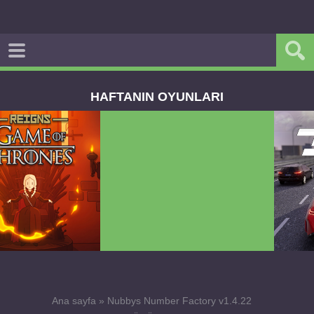
HAFTANIN OYUNLARI
Dream Road Multiplayer v1.4.2 PARA HİLELİ
APK
Ana sayfa
»
Nubbys Number Factory v1.4.22