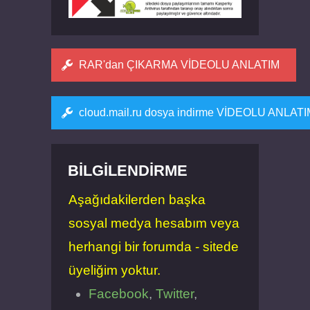
RAR'dan ÇIKARMA VİDEOLU ANLATIM
cloud.mail.ru dosya indirme VİDEOLU ANLAT
BILGILENDIRME
Aşağıdakilerden başka
sosyal medya hesabım veya
herhangi bir forumda - sitede
üyeliğim yoktur.
Facebook
,
Twitter
,