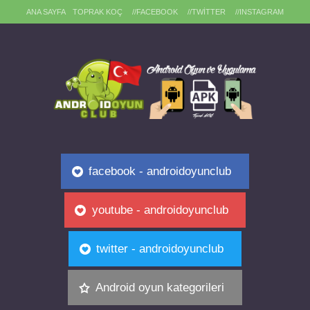
ANA SAYFA
TOPRAK KOÇ
//FACEBOOK
//TWITTER
//INSTAGRAM
facebook - androidoyunclub
youtube - androidoyunclub
twitter - androidoyunclub
Android oyun kategorileri